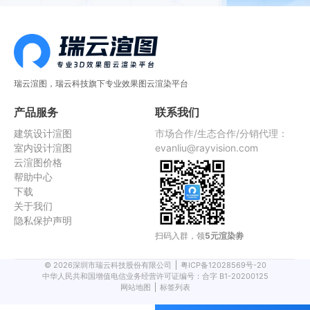
瑞云渲图，瑞云科技旗下专业效果图云渲染平台
产品服务
联系我们
建筑设计渲图
市场合作/生态合作/分销代理：
室内设计渲图
evanliu@rayvision.com
云渲图价格
帮助中心
下载
关于我们
隐私保护声明
扫码入群，领
5元渲染劵
©
2026
深圳市瑞云科技股份有限公司
粤ICP备12028569号-20
中华人民共和国增值电信业务经营许可证编号：合字 B1-20200125
网站地图
标签列表