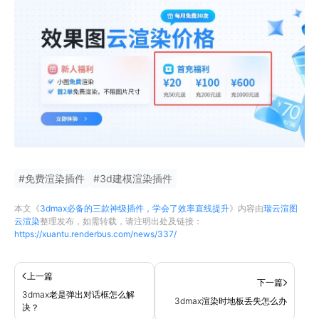
#
免费渲染插件
#
3d建模渲染插件
本文《
3dmax必备的三款神级插件，学会了效率直线提升
》内容由
瑞云渲图
云渲染
整理发布，如需转载，请注明出处及链接：
https://xuantu.renderbus.com/news/337/
上一篇
下一篇
3dmax老是弹出对话框怎么解
3dmax渲染时地板丢失怎么办
决？