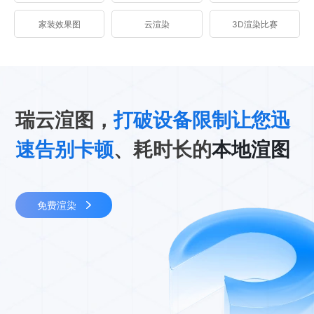
家装效果图
云渲染
3D渲染比赛
瑞云渲图，
打破设备限制让您迅
速告别卡顿
、耗时长的
本地渲图
免费渲染