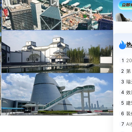
热
1
2
迪
2
第
3
瑞
剧
4
效
5
建
避
6
装
m
7
A
不