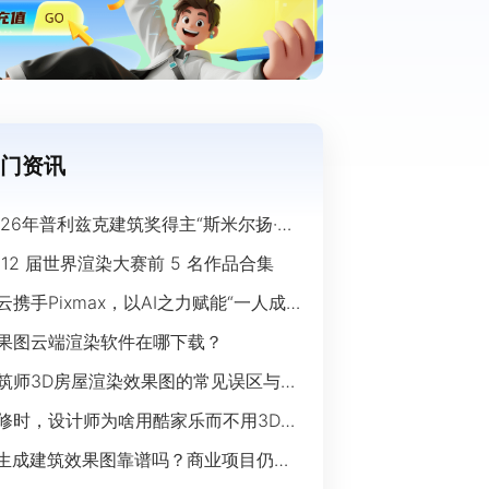
门资讯
026年普利兹克建筑奖得主“斯米尔扬·拉
奇”经典作品欣赏
 12 届世界渲染大赛前 5 名作品合集
云携手Pixmax，以AI之力赋能“一人成
”时代
果图云端渲染软件在哪下载？
筑师3D房屋渲染效果图的常见误区与规
指南
修时，设计师为啥用酷家乐而不用3Ds
ax？
I生成建筑效果图靠谱吗？商业项目仍离
开传统渲染