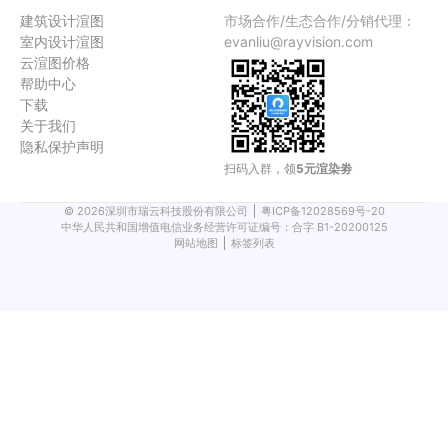
建筑设计渲图
市场合作/生态合作/分销代理：
室内设计渲图
evanliu@rayvision.com
云渲图价格
帮助中心
下载
关于我们
隐私保护声明
扫码入群，领
5元渲染劵
©
2026
深圳市瑞云科技股份有限公司
粤ICP备12028569号-20
中华人民共和国增值电信业务经营许可证编号：合字 B1-20200125
网站地图
标签列表