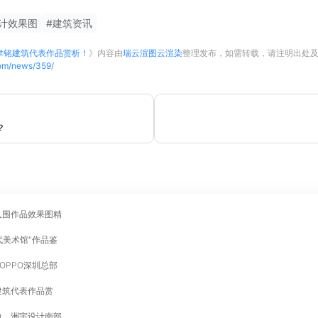
计效果图
#
建筑资讯
聿铭建筑代表作品赏析！
》内容由
瑞云渲图云渲染
整理发布，如需转载，请注明出处
com/news/359/
？
入围作品效果图精
代美术馆"作品鉴
OPPO深圳总部
建筑代表作品赏
力，洲宇设计南部