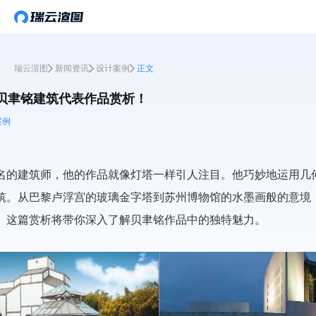
瑞云渲图
新闻资讯
设计案例
正文
贝聿铭建筑代表作品赏析！
案例
名的建筑师，他的作品就像灯塔一样引人注目。他巧妙地运用几
筑。从巴黎卢浮宫的玻璃金字塔到苏州博物馆的水墨画般的意境
。这篇赏析将带你深入了解贝聿铭作品中的独特魅力。