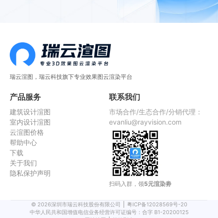
瑞云渲图，瑞云科技旗下专业效果图云渲染平台
产品服务
联系我们
建筑设计渲图
市场合作/生态合作/分销代理：
室内设计渲图
evanliu@rayvision.com
云渲图价格
帮助中心
下载
关于我们
隐私保护声明
扫码入群，领
5元渲染劵
©
2026
深圳市瑞云科技股份有限公司
粤ICP备12028569号-20
中华人民共和国增值电信业务经营许可证编号：合字 B1-20200125