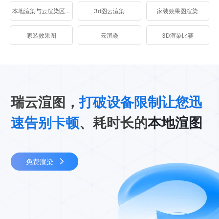
本地渲染与云渲染区别
3d图云渲染
家装效果图渲染
家装效果图
云渲染
3D渲染比赛
瑞云渲图，
打破设备限制让您迅
速告别卡顿
、耗时长的
本地渲图
免费渲染