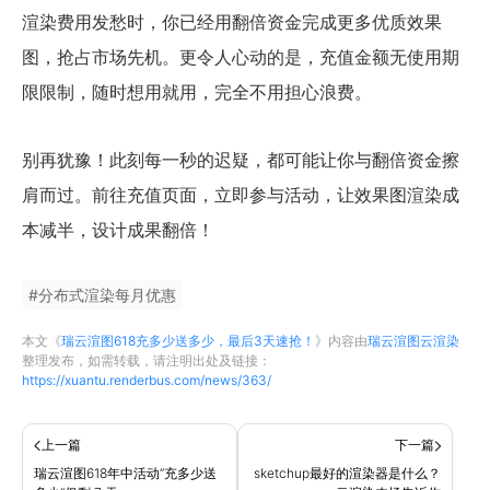
渲染费用发愁时，你已经用翻倍资金完成更多优质效果
图，抢占市场先机。更令人心动的是，充值金额无使用期
限限制，随时想用就用，完全不用担心浪费。
别再犹豫！此刻每一秒的迟疑，都可能让你与翻倍资金擦
肩而过。前往充值页面，立即参与活动，让效果图渲染成
本减半，设计成果翻倍！
#
分布式渲染每月优惠
本文《
瑞云渲图618充多少送多少，最后3天速抢！
》内容由
瑞云渲图云渲染
整理发布，如需转载，请注明出处及链接：
https://xuantu.renderbus.com/news/363/
上一篇
下一篇
瑞云渲图618年中活动“充多少送
sketchup最好的渲染器是什么？