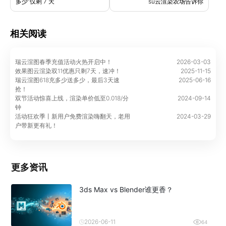
多少”仅剩 7 天
su云渲染农场告诉你
相关阅读
瑞云渲图春季充值活动火热开启中！
2026-03-03
效果图云渲染双11优惠只剩7天，速冲！
2025-11-15
瑞云渲图618充多少送多少，最后3天速
2025-06-16
抢！
双节活动惊喜上线，渲染单价低至0.018/分
2024-09-14
钟
活动狂欢季丨新用户免费渲染嗨翻天，老用
2024-03-29
户带新更有礼！
更多资讯
3ds Max vs Blender谁更香？
2026-06-11
64