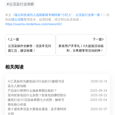
#
云渲染行业洞察
本文《
瑞云科技成功入选国家级专精特新“小巨人”，云渲染行业第一家！
》内
容由
瑞云渲图
整理发布，如需转载，请注明出处及链接：
https://xuantu.renderbus.com/news/40/
上一篇
下一篇
云渲染操作全解答：渲染常见问
新老用户齐享礼丨6大超值活动福
题汇总，建议收藏！
利，古希腊掌管活动的神！
相关阅读
AI工具如何为建筑设计行业的3D建模与渲
2026-02-14
染注入新动能
产品设计师用什么做效果图比较好？
2025-09-24
室内软装包括什么东西？软装包括哪些部分
2025-09-22
建筑行业3D渲染效果图七大优势：解析可
2025-05-04
视化核心价值
第十届世界渲染大赛报名通道，及开赛时间
2025-02-07
介绍