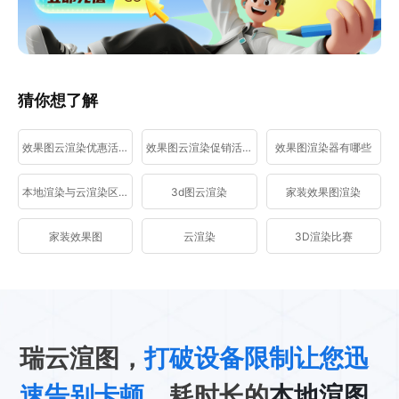
猜你想了解
效果图云渲染优惠活动
效果图云渲染促销活动
效果图渲染器有哪些
本地渲染与云渲染区别
3d图云渲染
家装效果图渲染
家装效果图
云渲染
3D渲染比赛
瑞云渲图，
打破设备限制让您迅
速告别卡顿
、耗时长的
本地渲图