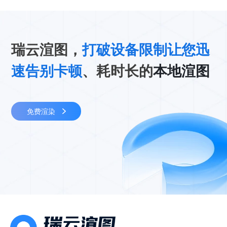
瑞云渲图，
打破设备限制让您迅
速告别卡顿
、耗时长的
本地渲图
免费渲染