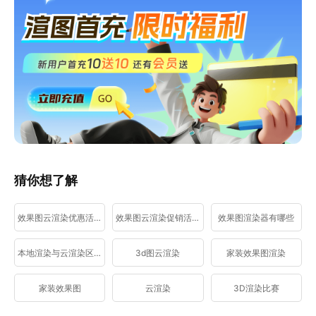
猜你想了解
效果图云渲染优惠活动
效果图云渲染促销活动
效果图渲染器有哪些
本地渲染与云渲染区别
3d图云渲染
家装效果图渲染
家装效果图
云渲染
3D渲染比赛