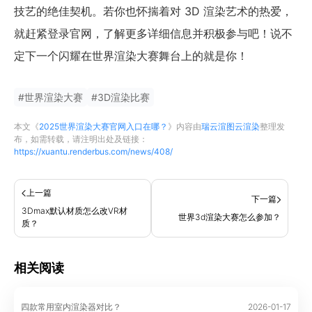
技艺的绝佳契机。若你也怀揣着对 3D 渲染艺术的热爱，
就赶紧登录官网，了解更多详细信息并积极参与吧！说不
定下一个闪耀在世界渲染大赛舞台上的就是你！
#
世界渲染大赛
#
3D渲染比赛
本文《
2025世界渲染大赛官网入口在哪？
》内容由
瑞云渲图云渲染
整理发
布，如需转载，请注明出处及链接：
https://xuantu.renderbus.com/news/408/
上一篇
下一篇
3Dmax默认材质怎么改VR材
世界3d渲染大赛怎么参加？
质？
相关阅读
四款常用室内渲染器对比？
2026-01-17