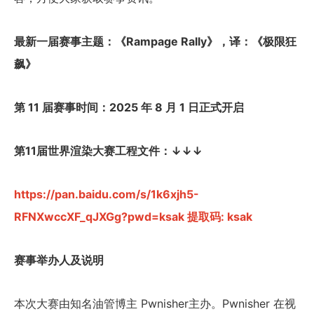
最新一届赛事主题：《Rampage Rally》，译：《极限狂
飙》
第 11 届赛事时间：2025 年 8 月 1 日正式开启
第11届世界渲染大赛工程文件：↓↓↓
https://pan.baidu.com/s/1k6xjh5-
RFNXwccXF_qJXGg?pwd=ksak 提取码: ksak
赛事举办人及说明
本次大赛由知名油管博主 Pwnisher主办。Pwnisher 在视