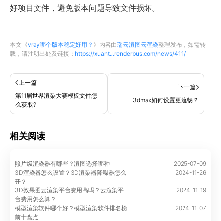
好项目文件，避免版本问题导致文件损坏。
本文《
vray哪个版本稳定好用？
》内容由
瑞云渲图云渲染
整理发布，如需转
载，请注明出处及链接：
https://xuantu.renderbus.com/news/411/
上一篇
下一篇
第11届世界渲染大赛模板文件怎
3dmax如何设置更流畅？
么获取?
相关阅读
照片级渲染器有哪些？渲图选择哪种
2025-07-09
3D渲染器怎么设置？3D渲染器降噪器怎么
2024-11-26
开？
3D效果图云渲染平台费用高吗？云渲染平
2024-11-19
台费用怎么算？
模型渲染软件哪个好？模型渲染软件排名榜
2024-11-07
前十盘点