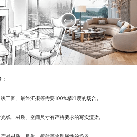
景：
目竣工图、最终汇报等需要100%精准度的场合。
对光线、材质、空间尺寸有严格要求的写实渲染。
现产品材质、反射、折射等物理属性的场景。