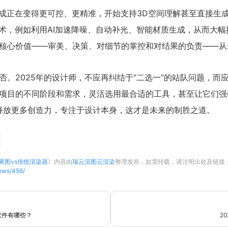
成正在变得更可控、更精准，开始支持3D空间理解甚至直接生成模
技术，例如利用AI加速降噪、自动补光、智能材质生成，从而大
核心价值——审美、决策、对细节的掌控和对结果的负责——从
。2025年的设计师，不应再纠结于“二选一”的站队问题，而应
项目的不同阶段和需求，灵活选用最合适的工具，甚至让它们强
将能释放更多创造力，专注于设计本身，这才是未来的制胜之道。
效果图vs传统渲染器
》内容由
瑞云渲图云渲染
整理发布，如需转载，请注明出处及链接
news/456/
软件有哪些？
2