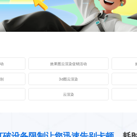
活动
效果图云渲染促销活动
区别
3d图云渲染
云渲染
打破设备限制让您迅速告别卡顿
、耗