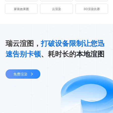
家装效果图
云渲染
3D渲染比赛
瑞云渲图，
打破设备限制让您迅
速告别卡顿
、耗时长的
本地渲图
免费渲染