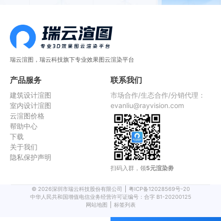
瑞云渲图，瑞云科技旗下专业效果图云渲染平台
产品服务
联系我们
建筑设计渲图
市场合作/生态合作/分销代理：
室内设计渲图
evanliu@rayvision.com
云渲图价格
帮助中心
下载
关于我们
隐私保护声明
扫码入群，领
5元渲染劵
©
2026
深圳市瑞云科技股份有限公司
粤ICP备12028569号-20
中华人民共和国增值电信业务经营许可证编号：合字 B1-20200125
网站地图
标签列表