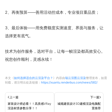
2、再衡预算——善用活动控成本，专业项目重品质；
3、最后体验——用免费额度实测速度、界面与服务，让
选择更有底气。
技术为创作服务，选对平台，让每一帧渲染都高效安心。
祝您创作顺利，灵感永续！
本文《
如何选择适合的云渲染平台？
》内容由
瑞云渲图云渲染
整理发布，如需
转载，请注明出处及链接：
https://xuantu.renderbus.com/news/582/
上一篇
下一篇
家装设计师必看！！高质感VRay
城规建筑设计3D建模渲染电脑配
渲染材质参数分享！！
置推荐