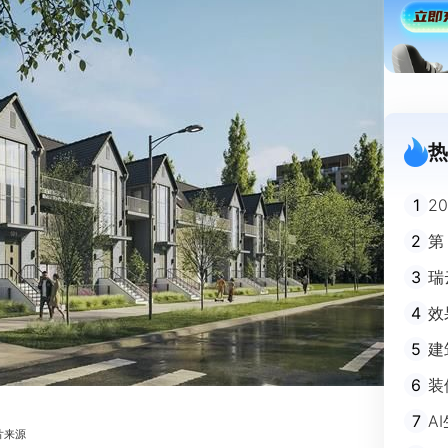
热
1
2
迪
2
第
3
瑞
剧
4
效
5
建
避
6
装
m
7
A
片来源
不