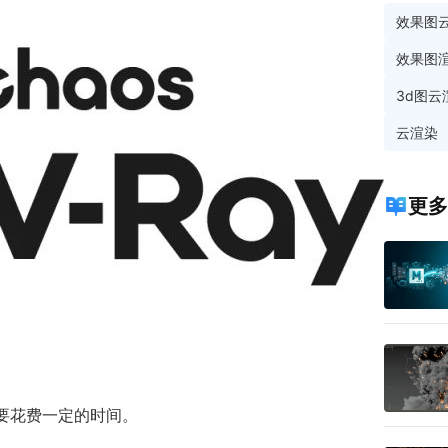
效果图
效果图
3d图云
云渲染
更多
需要花费一定的时间。