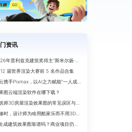
门资讯
026年普利兹克建筑奖得主“斯米尔扬·拉
奇”经典作品欣赏
 12 届世界渲染大赛前 5 名作品合集
云携手Pixmax，以AI之力赋能“一人成
”时代
果图云端渲染软件在哪下载？
筑师3D房屋渲染效果图的常见误区与规
指南
修时，设计师为啥用酷家乐而不用3Ds
ax？
I生成建筑效果图靠谱吗？商业项目仍离
开传统渲染