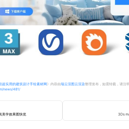
但超实用的建筑设计手绘素材网
》内容由
瑞云渲图云渲染
整理发布，如需转载，请注
om/news/481/
建筑美学效果图快览
3Ds