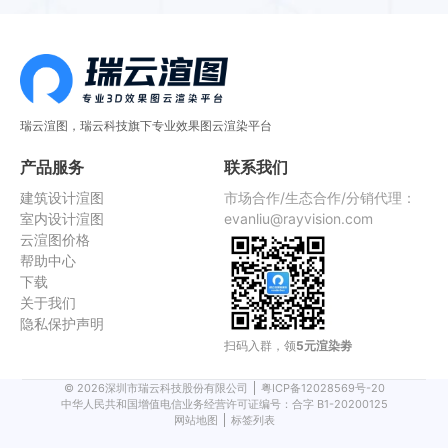
瑞云渲图，瑞云科技旗下专业效果图云渲染平台
产品服务
联系我们
建筑设计渲图
市场合作/生态合作/分销代理：
室内设计渲图
evanliu@rayvision.com
云渲图价格
帮助中心
下载
关于我们
隐私保护声明
扫码入群，领
5元渲染劵
©
2026
深圳市瑞云科技股份有限公司
粤ICP备12028569号-20
中华人民共和国增值电信业务经营许可证编号：合字 B1-20200125
网站地图
标签列表