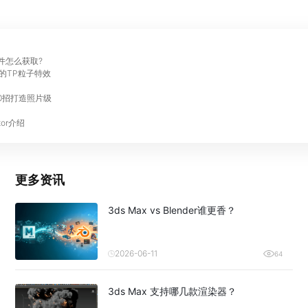
件怎么获取?
ax的TP粒子特效
0招打造照片级
ator介绍
更多资讯
3ds Max vs Blender谁更香？
2026-06-11
64
3ds Max 支持哪几款渲染器？