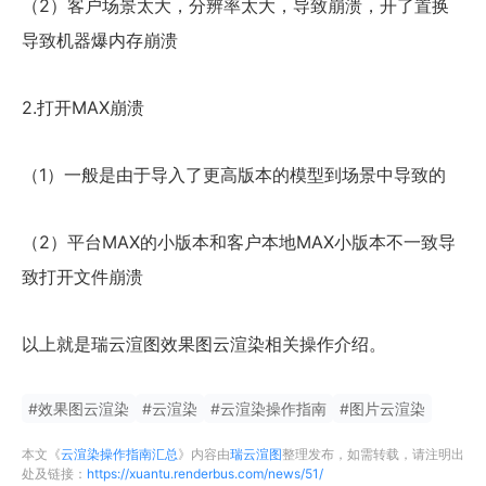
（2）客户场景太大，分辨率太大，导致崩溃，开了置换
导致机器爆内存崩溃
2.打开MAX崩溃
（1）一般是由于导入了更高版本的模型到场景中导致的
（2）平台MAX的小版本和客户本地MAX小版本不一致导
致打开文件崩溃
以上就是瑞云渲图效果图云渲染相关操作介绍。
#
效果图云渲染
#
云渲染
#
云渲染操作指南
#
图片云渲染
本文《
云渲染操作指南汇总
》内容由
瑞云渲图
整理发布，如需转载，请注明出
处及链接：
https://xuantu.renderbus.com/news/51/