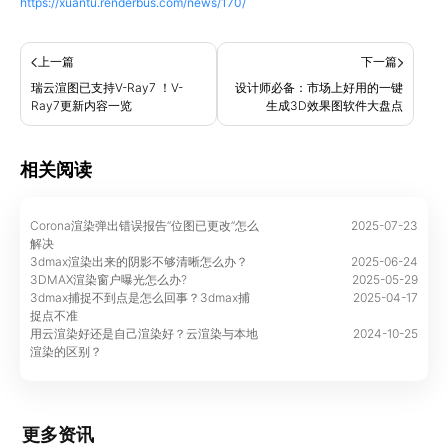
https://xuantu.renderbus.com/news/170/
上一篇
下一篇
瑞云渲图已支持V-Ray7 ！V-
设计师必备：市场上好用的一键
Ray7更新内容一览
生成3D效果图软件大盘点
相关阅读
Corona渲染弹出错误报告“位图已更改”怎么
2025-07-23
解决
3dmax渲染出来的阴影不够清晰怎么办？
2025-06-24
3DMAX渲染窗户曝光怎么办?
2025-05-29
3dmax捕捉不到点是怎么回事？3dmax捕
2025-04-17
捉点不准
用云渲染好还是自己渲染好？云渲染与本地
2024-10-25
渲染的区别？
更多资讯