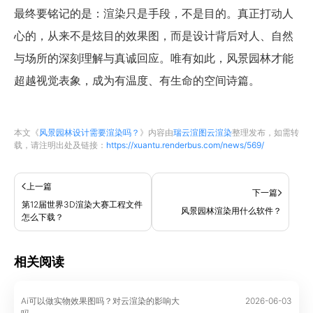
最终要铭记的是：渲染只是手段，不是目的。真正打动人
心的，从来不是炫目的效果图，而是设计背后对人、自然
与场所的深刻理解与真诚回应。唯有如此，风景园林才能
超越视觉表象，成为有温度、有生命的空间诗篇。
本文《
风景园林设计需要渲染吗？
》内容由
瑞云渲图云渲染
整理发布，如需转
载，请注明出处及链接：
https://xuantu.renderbus.com/news/569/
上一篇
下一篇
第12届世界3D渲染大赛工程文件
风景园林渲染用什么软件？
怎么下载？
相关阅读
Ai可以做实物效果图吗？对云渲染的影响大
2026-06-03