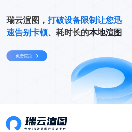
瑞云渲图，
打破设备限制让您迅
速告别卡顿
、耗时长的
本地渲图
免费渲染