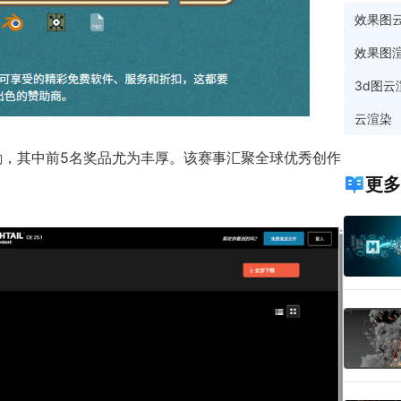
效果图
效果图
3d图云
云渲染
励，其中前5名奖品尤为丰厚。该赛事汇聚全球优秀创作
更多