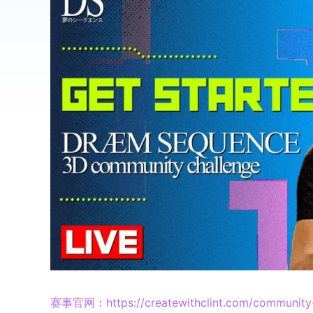
赛事官网：https://createwithclint.com/community-