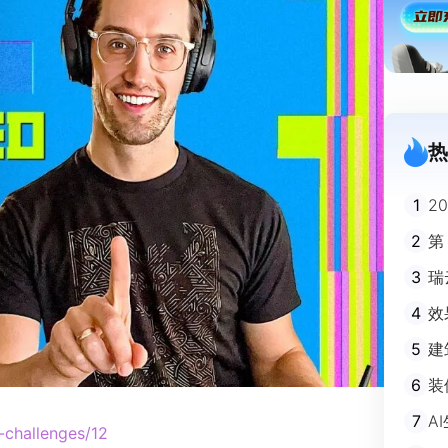
热
1
2
迪
2
第
3
瑞
剧
4
效
5
建
避
6
装
m
7
A
challenges/12
不