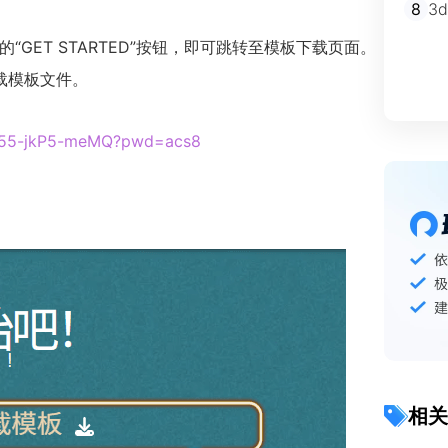
8
3
GET STARTED”按钮，即可跳转至模板下载页面。
载模板文件。
b55-jkP5-meMQ?pwd=acs8
相关