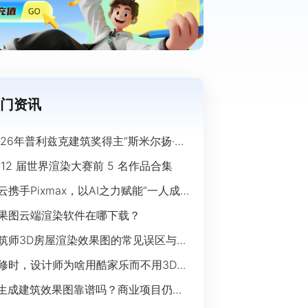
门资讯
026年普利兹克建筑奖得主“斯米尔扬·拉
奇”经典作品欣赏
 12 届世界渲染大赛前 5 名作品合集
云携手Pixmax，以AI之力赋能“一人成
”时代
果图云端渲染软件在哪下载？
筑师3D房屋渲染效果图的常见误区与规
指南
修时，设计师为啥用酷家乐而不用3Ds
ax？
I生成建筑效果图靠谱吗？商业项目仍离
开传统渲染