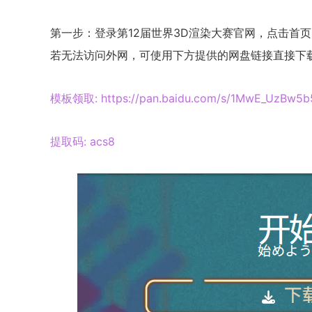
第一步：登录第12届世界3D渲染大赛官网，点击首页的“
若无法访问外网，可使用下方提供的网盘链接直接下
模板领取: https://pan.baidu.com/s/1MwE_UzBw5
提取码: acs8