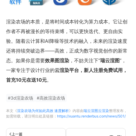
渲染农场的本质，是将时间成本转化为算力成本。它让创
作者不再被漫长的等待束缚，可以更快迭代、更自由实
验。随着云计算和AI降噪等技术的融入，未来的渲染速度
还将持续突破边界——高效，正成为数字视觉创作的新常
态。如果你是需要
效果图渲染
，不妨关注下“
瑞云渲图
”，
一家专注于设计行业的
云渲染平台，新人注册免费试用，
首充10元在送10元
。
#
3d渲染农场
#
高效渲染农场
本文《
渲染农场为何如此高效 速度解析
》内容由
瑞云渲图云渲染
整理发布，
如需转载，请注明出处及链接：
https://xuantu.renderbus.com/news/501/
上一篇