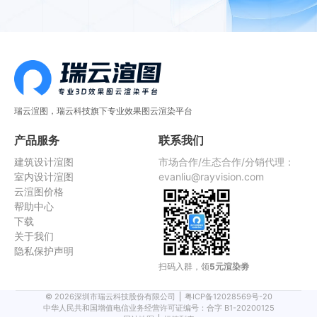
瑞云渲图，瑞云科技旗下专业效果图云渲染平台
产品服务
联系我们
建筑设计渲图
市场合作/生态合作/分销代理：
室内设计渲图
evanliu@rayvision.com
云渲图价格
帮助中心
下载
关于我们
隐私保护声明
扫码入群，领
5元渲染劵
©
2026
深圳市瑞云科技股份有限公司
粤ICP备12028569号-20
中华人民共和国增值电信业务经营许可证编号：合字 B1-20200125