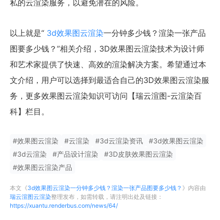
私的云渲染服务，以避免潜在的风险。
以上就是“
3d效果图云渲染
一分钟多少钱？渲染一张产品
图要多少钱？”相关介绍，3D效果图云渲染技术为设计师
和艺术家提供了快速、高效的渲染解决方案。希望通过本
文介绍，用户可以选择到最适合自己的3D效果图云渲染服
务，更多效果图云渲染知识可访问【瑞云渲图-云渲染百
科】栏目。
#
效果图云渲染
#
云渲染
#
3d云渲染资讯
#
3d效果图云渲染
#
3d云渲染
#
产品设计渲染
#
3D皮肤效果图云渲染
#
效果图云渲染产品
本文《
3d效果图云渲染一分钟多少钱？渲染一张产品图要多少钱？
》内容由
瑞云渲图云渲染
整理发布，如需转载，请注明出处及链接：
https://xuantu.renderbus.com/news/64/