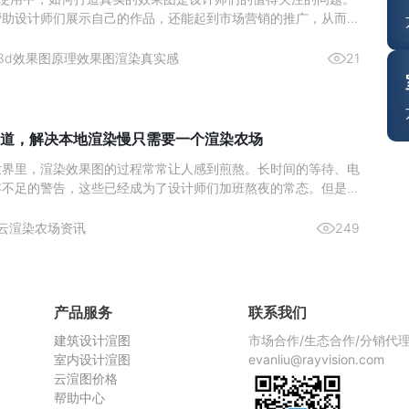
帮助设计师们展示自己的作品，还能起到市场营销的推广，从而激
。那么来简单了解下如何通过 3Ds max 实现真实的渲染效果图
与纹理的雕琢材质类型：依据物体特性选材质，如金属用“金属”明
3d效果图原理
效果图渲染真实感
21
道，解决本地渲染慢只需要一个渲染农场
世界里，渲染效果图的过程常常让人感到煎熬。长时间的等待、电
存不足的警告，这些已经成为了设计师们加班熬夜的常态。但是，
染农场，这一切都将成为过去式。今天，给大家推荐一个超好用的
—瑞云渲图，它不仅解决了本地渲染慢的问题，而且价格还非常划
云渲染农场资讯
249
渲染慢，
产品服务
联系我们
建筑设计渲图
市场合作/生态合作/分销代
室内设计渲图
evanliu@rayvision.com
云渲图价格
帮助中心