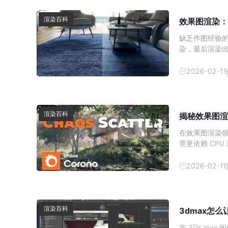
渲染百科
效果图渲染：
缺乏作图经验
染，最后渲染
顶尖设计师都
图质感提升技巧
2026-02-11
方的提取 3D 
渲染百科
揭秘效果图渲
在效果图渲染领
竟更依赖 CP
与硬件分工深入
加速对于使用 
2026-02-11
心结论：
渲染百科
3dmax怎
在 3Ds m