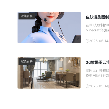
渲染百科
皮肤渲染图制
在3D人物制
Minecra
效果，选择合
众多选择，初
2025-05-14
图制作网站推
渲染百科
3d效果图云
空间设计师在给
模型网站往往
和收费方式常
式，并大概介绍
2025-05-14
果图云渲染的