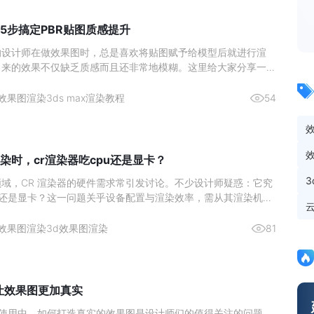
5步搞定PBR贴图质感提升
的设计师在做效果图时，总是喜欢将贴图赋予给模型后就进行渲
出来的效果不仅缺乏质感而且还非常地模糊。这里给大家分享一个
在使用的高质量出图方法，成倍提升你的出图质量。效果图渲染贴
1、 首先将准备好的贴图拖入贴图生成器中。2、 然后再点击上
效果图渲染
3ds max渲染教程
54
贴
染时，cr渲染器吃cpu还是显卡？
域，CR 渲染器的硬件需求常引发讨论。不少设计师疑惑：它究
U 还是显卡？这一问题关乎设备配置与渲染效率，需从其渲染机制
分析。图源网络一、核心结论：CPU 是渲染主力，显卡为辅助
CR 渲染器的设计师而言，硬件投入的优先级一直是关键问题。核
效果图渲染
3d效果图渲染
81
么让效果图更加真实
ax 的使用中，如何打造真实的效果图是设计师们的值得关注的问题。