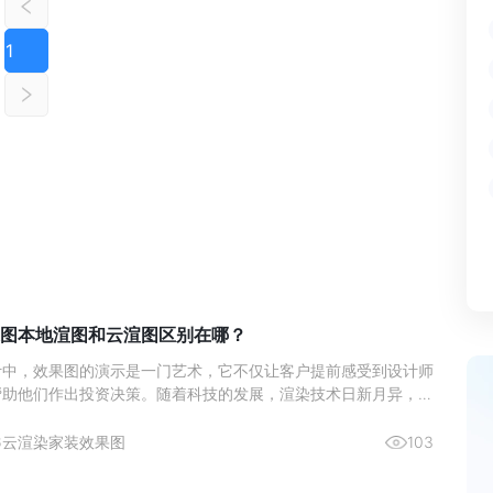
1
图本地渲图和云渲图区别在哪？
计中，效果图的演示是一门艺术，它不仅让客户提前感受到设计师
帮助他们作出投资决策。随着科技的发展，渲染技术日新月异，室
作方式也在不断演变。近年来，本地渲图与云渲图两种主要的渲染
了设计师们的热门选择。本文将深入分析这两种渲染方式的区别，
6
云渲染
家装效果图
103
更好地理