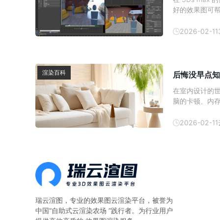
好的效果图可
发消费者的购买
吧。1、 材质
2026-02-11
渲染百科
后悔没早点知
在室内设计的
脑的卡顿、内
现在有了云渲
云渲染农场—
2026-02-11
算。一、本地
瑞云渲图，专业的
效果图云渲染平台
，被誉为
中国“自助式云渲染农场 ”践行者。为行业用户