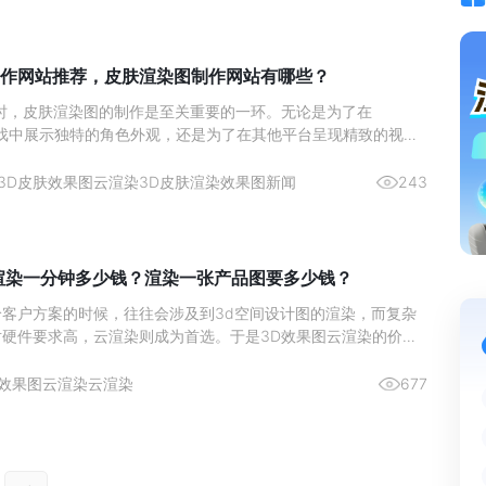
作网站推荐，皮肤渲染图制作网站有哪些？
作时，皮肤渲染图的制作是至关重要的一环。无论是为了在
ft等游戏中展示独特的角色外观，还是为了在其他平台呈现精致的视觉
适的皮肤渲染图制作网站都能够帮助你实现这一目标。然而，面对
学者和专业人士常常迟疑：皮肤渲染图制作网站有哪些？皮肤渲染
3D皮肤效果图云渲染
3D皮肤渲染效果图新闻
243
荐哪一
渲染一分钟多少钱？渲染一张产品图要多少钱？
客户方案的时候，往往会涉及到3d空间设计图的渲染，而复杂
对硬件要求高，云渲染则成为首选。于是3D效果图云渲染的价格
常成为关注点。本文将为您详细介绍3D效果图云渲染的收费方
渲染一张产品图的市场价格。3D效果图云渲染的收费方式3D效
效果图云渲染
云渲染
677
收费方式