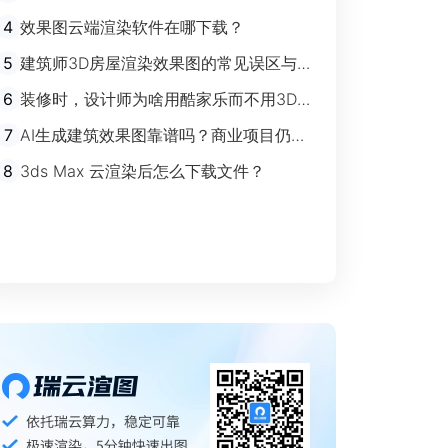
剧”时代
4
效果图云端渲染软件在哪下载？
5
建筑师3D房屋渲染效果图的常见误区与规
避指南
6
装修时，设计师为啥用酷家乐而不用3Ds
max？
7
AI生成建筑效果图靠谱吗？商业项目仍离
不开传统渲染
8
3ds Max 云渲染后怎么下载文件？