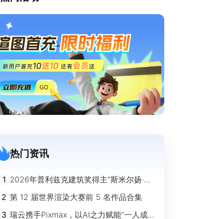
热门资讯
1
2026年普利兹克建筑奖得主“斯米尔扬·拉
迪奇”经典作品欣赏
2
第 12 届世界渲染大赛前 5 名作品合集
3
瑞云携手Pixmax，以AI之力赋能“一人成