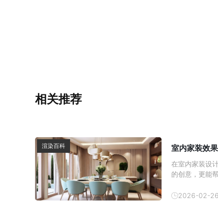
相关推荐
渲染百科
室内家装效果
在室内家装设
的创意，更能
内效果图的制
方式逐渐成为
2026-02-2
以帮助消费者