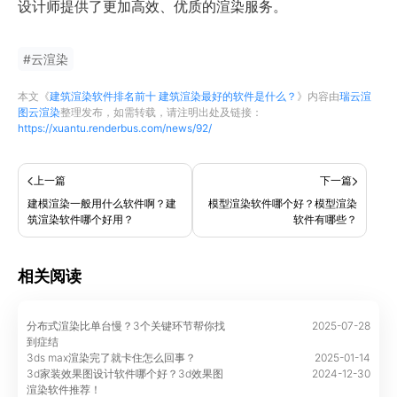
设计师提供了更加高效、优质的渲染服务。
#
云渲染
本文《
建筑渲染软件排名前十 建筑渲染最好的软件是什么？
》内容由
瑞云渲
图云渲染
整理发布，如需转载，请注明出处及链接：
https://xuantu.renderbus.com/news/92/
上一篇
下一篇
建模渲染一般用什么软件啊？建
模型渲染软件哪个好？模型渲染
筑渲染软件哪个好用？
软件有哪些？
相关阅读
分布式渲染比单台慢？3个关键环节帮你找
2025-07-28
到症结
3ds max渲染完了就卡住怎么回事？
2025-01-14
3d家装效果图设计软件哪个好？3d效果图
2024-12-30
渲染软件推荐！