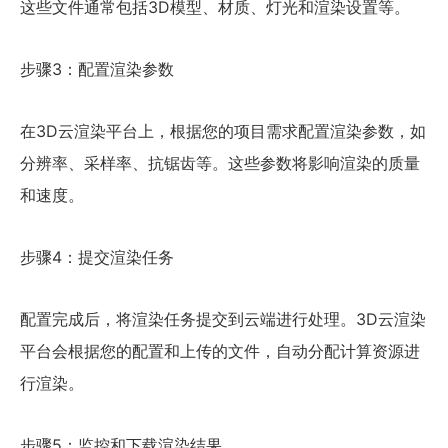
这些文件通常包括3D模型、材质、灯光和渲染设置等。
步骤3：配置渲染参数
在3D云渲染平台上，根据您的项目需求配置渲染参数，如
分辨率、采样率、抗锯齿等。这些参数将影响渲染的质量
和速度。
步骤4：提交渲染任务
配置完成后，将渲染任务提交到云端进行处理。3D云渲染
平台会根据您的配置和上传的文件，自动分配计算资源进
行渲染。
步骤5：监控和下载渲染结果