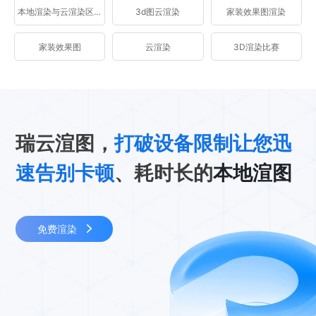
本地渲染与云渲染区别
3d图云渲染
家装效果图渲染
家装效果图
云渲染
3D渲染比赛
瑞云渲图，
打破设备限制让您迅
速告别卡顿
、耗时长的
本地渲图
免费渲染