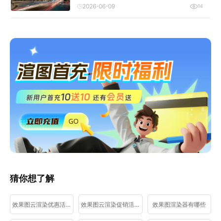
2026-06-09
14
猜你想了解
效果图云渲染优惠活动
效果图云渲染促销活动
效果图渲染器有哪些