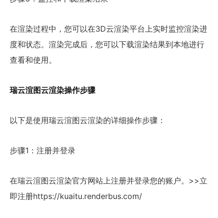
在渲染过程中，您可以在3D云渲染平台上实时监控渲染进
度和状态。渲染完成后，您可以下载渲染结果到本地进行
查看和使用。
瑞云渲图云渲染操作步骤
以下是使用瑞云渲图云渲染的详细操作步骤：
步骤1：注册并登录
在瑞云渲图云渲染官方网站上注册并登录您的账户。>>立
即注册https://kuaitu.renderbus.com/