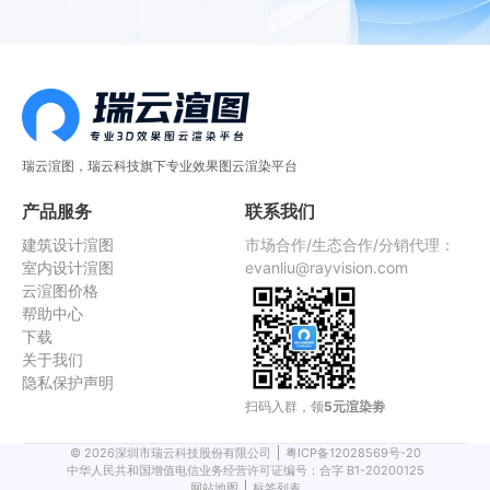
瑞云渲图，瑞云科技旗下专业效果图云渲染平台
产品服务
联系我们
建筑设计渲图
市场合作/生态合作/分销代理：
室内设计渲图
evanliu@rayvision.com
云渲图价格
帮助中心
下载
关于我们
隐私保护声明
扫码入群，领
5元渲染劵
©
2026
深圳市瑞云科技股份有限公司
粤ICP备12028569号-20
中华人民共和国增值电信业务经营许可证编号：合字 B1-20200125
网站地图
标签列表