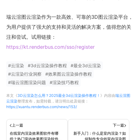
瑞云渲图云渲染作为一款高效、可靠的3D图云渲染平台，
为用户提供了强大的支持和灵活的解决方案，值得您的关
注和尝试。试用链接：
https://kt.renderbus.com/sso/register
#
云渲染
#
3d云渲染操作教程
#
最全3d云渲染
#
云渲染行业洞察
#
效果图云渲染操作教程
#
瑞云渲图渲染问题
#
渲染技巧教程
本文《
3D云渲染怎么用？2025最全3d云渲染操作教程！
》内容由
瑞云渲图
云渲染
整理发布，如需转载，请注明出处及链接：
https://xuantu.renderbus.com/news/153/
上一篇
下一篇
在线室内渲染效果图软件有哪
新手入门：什么是室内渲染？如
些？热门室内效果图渲染软件精
何制作专业的室内渲染图