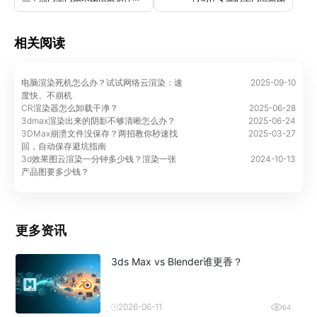
选
相关阅读
电脑渲染死机怎么办？试试网络云渲染：速
2025-09-10
度快、不崩机
CR渲染器怎么卸载干净？
2025-06-28
3dmax渲染出来的阴影不够清晰怎么办？
2025-06-24
3DMax崩溃文件没保存？两招教你秒速找
2025-03-27
回，自动保存避坑指南
3d效果图云渲染一分钟多少钱？渲染一张
2024-10-13
产品图要多少钱？
更多资讯
3ds Max vs Blender谁更香？
2026-06-11
64