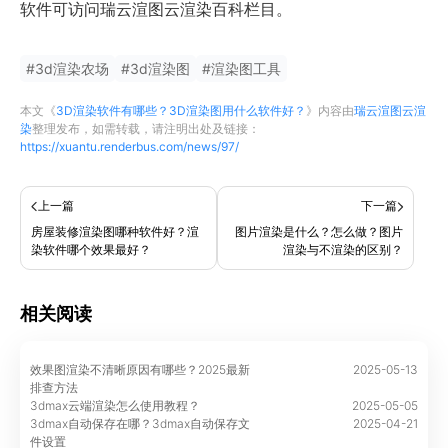
软件可访问瑞云渲图云渲染百科栏目。
#
3d渲染农场
#
3d渲染图
#
渲染图工具
本文《
3D渲染软件有哪些？3D渲染图用什么软件好？
》内容由
瑞云渲图云渲
染
整理发布，如需转载，请注明出处及链接：
https://xuantu.renderbus.com/news/97/
上一篇
下一篇
房屋装修渲染图哪种软件好？渲
图片渲染是什么？怎么做？图片
染软件哪个效果最好？
渲染与不渲染的区别？
相关阅读
效果图渲染不清晰原因有哪些？2025最新
2025-05-13
排查方法
3dmax云端渲染怎么使用教程？
2025-05-05
3dmax自动保存在哪？3dmax自动保存文
2025-04-21
件设置