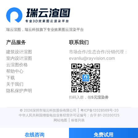
瑞云渲图，瑞云科技旗下专业效果图云渲染平台
产品服务
联系我们
建筑设计渲图
市场合作/生态合作/分销代理：
室内设计渲图
evanliu@rayvision.com
云渲图价格
帮助中心
下载
关于我们
隐私保护声明
扫码入群，领
5元渲染劵
©
2026
深圳市瑞云科技股份有限公司
粤ICP备12028569号-20
中华人民共和国增值电信业务经营许可证编号：合字 B1-20200125
网站地图
标签列表
在线咨询
免费试用