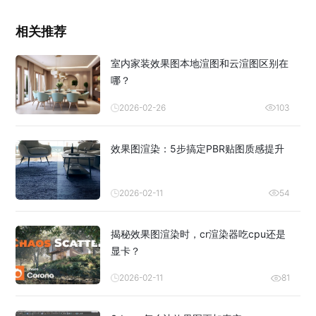
相关推荐
室内家装效果图本地渲图和云渲图区别在
哪？
2026-02-26
103
效果图渲染：5步搞定PBR贴图质感提升
2026-02-11
54
揭秘效果图渲染时，cr渲染器吃cpu还是
显卡？
2026-02-11
81