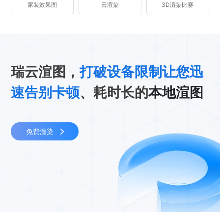
家装效果图
云渲染
3D渲染比赛
瑞云渲图，
打破设备限制让您迅
速告别卡顿
、耗时长的
本地渲图
免费渲染