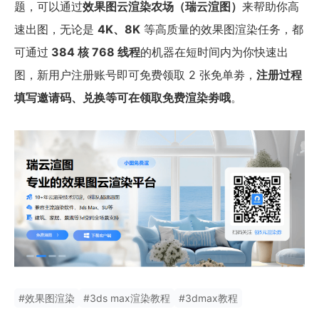
题，可以通过
效果图云渲染农场（瑞云渲图）
来帮助你高
速出图，无论是
4K、8K
等高质量的效果图渲染任务，都
可通过
384 核 768 线程
的机器在短时间内为你快速出
图，新用户注册账号即可免费领取 2 张免单劵，
注册过程
填写邀请码、兑换等可在领取免费渲染劵哦
。
#
效果图渲染
#
3ds max渲染教程
#
3dmax教程