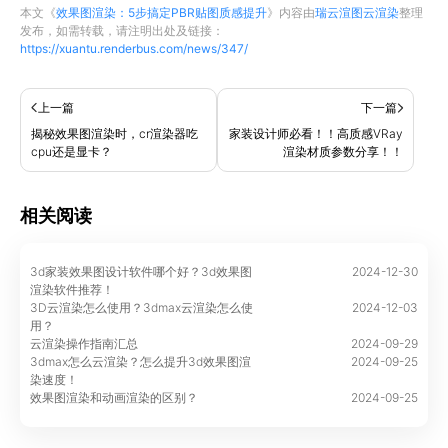
本文《
效果图渲染：5步搞定PBR贴图质感提升
》内容由
瑞云渲图云渲染
整理
发布，如需转载，请注明出处及链接：
https://xuantu.renderbus.com/news/347/
上一篇
下一篇
揭秘效果图渲染时，cr渲染器吃
家装设计师必看！！高质感VRay
cpu还是显卡？
渲染材质参数分享！！
相关阅读
3d家装效果图设计软件哪个好？3d效果图
2024-12-30
渲染软件推荐！
3D云渲染怎么使用？3dmax云渲染怎么使
2024-12-03
用？
云渲染操作指南汇总
2024-09-29
3dmax怎么云渲染？怎么提升3d效果图渲
2024-09-25
染速度！
效果图渲染和动画渲染的区别？
2024-09-25