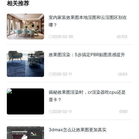
相关推荐
室内家装效果图本地渲图和云渲图区别在
哪？
2026-02-26
103
效果图渲染：5步搞定PBR贴图质感提升
2026-02-11
54
揭秘效果图渲染时，cr渲染器吃cpu还是
显卡？
2026-02-11
81
3dmax怎么让效果图更加真实