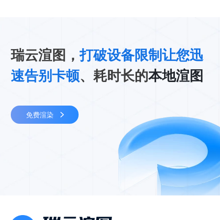
瑞云渲图，
打破设备限制让您迅
速告别卡顿
、耗时长的
本地渲图
免费渲染