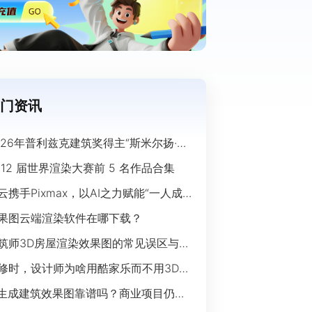
门资讯
026年普利兹克建筑奖得主“斯米尔扬·拉
奇”经典作品欣赏
 12 届世界渲染大赛前 5 名作品合集
云携手Pixmax，以AI之力赋能“一人成
”时代
果图云端渲染软件在哪下载？
筑师3D房屋渲染效果图的常见误区与规
指南
修时，设计师为啥用酷家乐而不用3Ds
ax？
I生成建筑效果图靠谱吗？商业项目仍离
开传统渲染