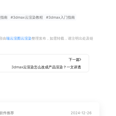
用指南
#
3dmax云渲染教程
#
3dmax入门指南
容由
瑞云渲图云渲染
整理发布，如需转载，请注明出处及链
下一篇
3dmax云渲染怎么改成产品渲染？一文讲透
计软件推荐
2024-12-26