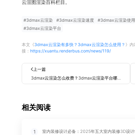
云渲图渲染百科栏目。
#
3dmax云渲染
#
3dmax云渲染速度
#
3dmax云渲染使
#
3dmax云渲染平台
本文《
3dmax云渲染有多快？3dmax云渲染怎么使用？
》内
接：
https://xuantu.renderbus.com/news/119/
上一篇
3dmax云渲染怎么收费？3dmax云渲染平台哪
个好？
相关阅读
1
室内装修设计必备：2025年五大室内装修3D设