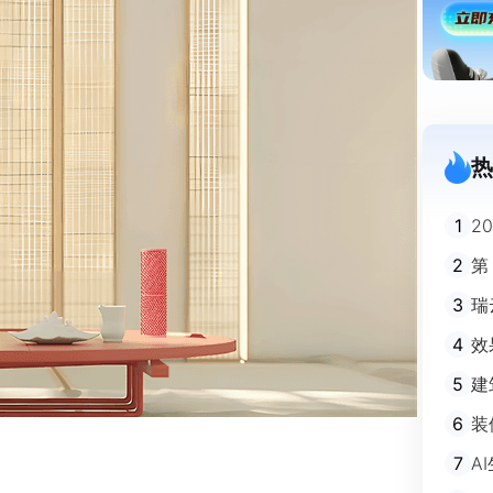
热
1
2
迪
2
第
3
瑞
剧
4
效
5
建
避
6
装
m
7
A
不