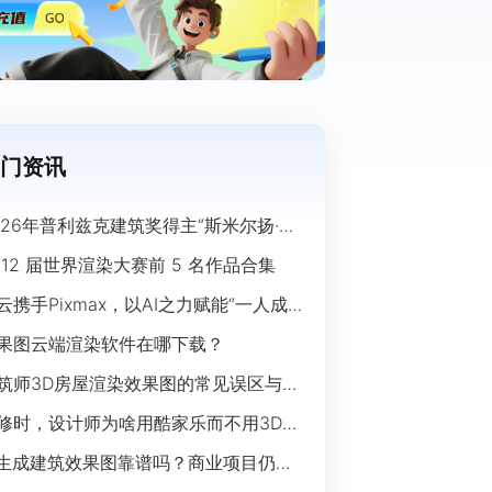
门资讯
026年普利兹克建筑奖得主“斯米尔扬·拉
奇”经典作品欣赏
 12 届世界渲染大赛前 5 名作品合集
云携手Pixmax，以AI之力赋能“一人成
”时代
果图云端渲染软件在哪下载？
筑师3D房屋渲染效果图的常见误区与规
指南
修时，设计师为啥用酷家乐而不用3Ds
ax？
I生成建筑效果图靠谱吗？商业项目仍离
开传统渲染