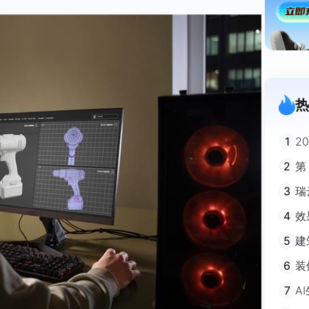
热
1
2
迪
2
第
3
瑞
剧
4
效
5
建
避
6
装
m
7
A
不