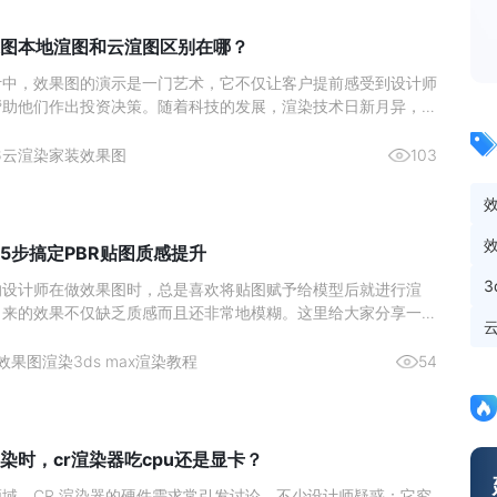
图本地渲图和云渲图区别在哪？
计中，效果图的演示是一门艺术，它不仅让客户提前感受到设计师
帮助他们作出投资决策。随着科技的发展，渲染技术日新月异，室
作方式也在不断演变。近年来，本地渲图与云渲图两种主要的渲染
了设计师们的热门选择。本文将深入分析这两种渲染方式的区别，
6
云渲染
家装效果图
103
更好地理
5步搞定PBR贴图质感提升
的设计师在做效果图时，总是喜欢将贴图赋予给模型后就进行渲
出来的效果不仅缺乏质感而且还非常地模糊。这里给大家分享一个
在使用的高质量出图方法，成倍提升你的出图质量。效果图渲染贴
1、 首先将准备好的贴图拖入贴图生成器中。2、 然后再点击上
效果图渲染
3ds max渲染教程
54
贴
染时，cr渲染器吃cpu还是显卡？
域，CR 渲染器的硬件需求常引发讨论。不少设计师疑惑：它究