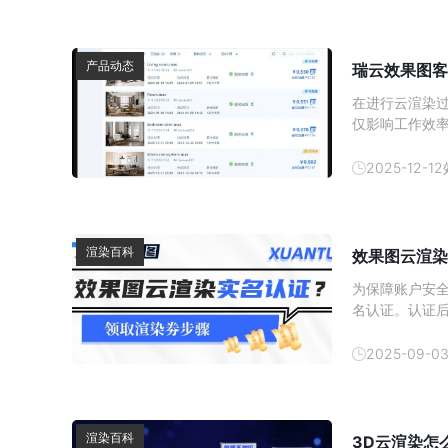
产品动态
瑞云效果图客
在进行云渲染
仅影响工作效
问题，并确保
应的解决方法
2025-12-12
技巧和解决方
渲染百科
效果图云渲染
为保障账户安
名认证。认证后
端与客户端的
2025-09-0
渲染百科
3D云渲染怎