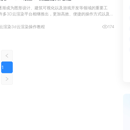
经逐渐成为图形设计、建筑可视化以及游戏开发等领域的重要工
，许多3D云渲染平台相继推出，更加高效、便捷的操作方式以及强
了众多用户的加入。那么，3D云渲染怎么用？本文将为您提供
3d云渲染操作教程，并重点介绍瑞云渲图云渲染这一3D云渲染平
云渲染
3d云渲染操作教程
174
1