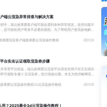
户端云渲染异常排查与解决方案
过程中，瑞云效果图客户端可能会遇到各种异常情况，这些问题不
率，还可能给用户带来不必要的困扰。为了帮助用户更高效地解决
项目顺利进行，本文将详细介绍几种常见的客户端异常情况及其对
。无论您是首次使用瑞云的用户还是有经验的老手，掌握这些排查
效果图渲染客户端
效果图云渲染操作教程
129
案都将对您的工作大有裨益。
平台实名认证领取渲染劵步骤
全并享受平台权益，瑞云效果图云渲染平台现支持用户自主完成实
即可领取专属 5 元渲染券，助力高效出图。本文为您详解网页
认证流程及领券步骤，快速开启云端渲染体验。
3
效果图云渲染操作教程
3d云渲染操作教程
129
么用？2025最全3d云渲染操作教程！