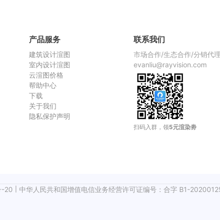
渲染慢，
产品服务
联系我们
建筑设计渲图
市场合作/生态合作/分销代
室内设计渲图
evanliu@rayvision.com
云渲图价格
帮助中心
下载
关于我们
隐私保护声明
扫码入群，领
5元渲染劵
-20
中华人民共和国增值电信业务经营许可证编号：合字 B1-2020012