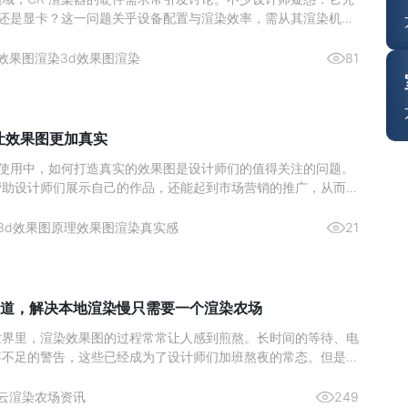
U 还是显卡？这一问题关乎设备配置与渲染效率，需从其渲染机制
分析。图源网络一、核心结论：CPU 是渲染主力，显卡为辅助
CR 渲染器的设计师而言，硬件投入的优先级一直是关键问题。核
效果图渲染
3d效果图渲染
81
么让效果图更加真实
ax 的使用中，如何打造真实的效果图是设计师们的值得关注的问题。
帮助设计师们展示自己的作品，还能起到市场营销的推广，从而激
。那么来简单了解下如何通过 3Ds max 实现真实的渲染效果图
与纹理的雕琢材质类型：依据物体特性选材质，如金属用“金属”明
3d效果图原理
效果图渲染真实感
21
道，解决本地渲染慢只需要一个渲染农场
世界里，渲染效果图的过程常常让人感到煎熬。长时间的等待、电
存不足的警告，这些已经成为了设计师们加班熬夜的常态。但是，
染农场，这一切都将成为过去式。今天，给大家推荐一个超好用的
—瑞云渲图，它不仅解决了本地渲染慢的问题，而且价格还非常划
云渲染农场资讯
249