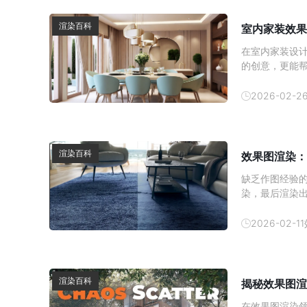
渲染百科
室内家装效果
在室内家装设
的创意，更能
内效果图的制
方式逐渐成为
2026-02-2
以帮助消费者
渲染百科
效果图渲染：
缺乏作图经验
染，最后渲染
顶尖设计师都
图质感提升技巧
2026-02-11
方的提取 3D 
渲染百科
揭秘效果图渲
在效果图渲染领