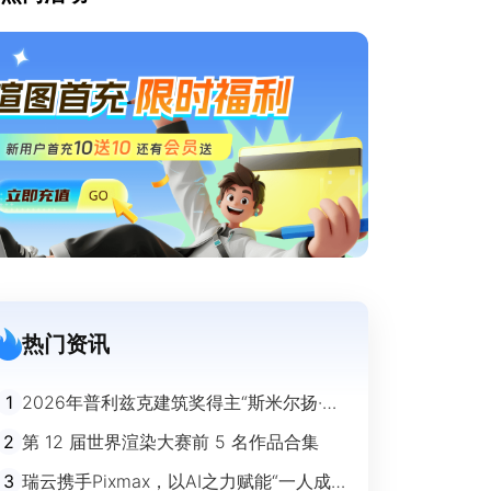
热门资讯
1
2026年普利兹克建筑奖得主“斯米尔扬·拉
迪奇”经典作品欣赏
2
第 12 届世界渲染大赛前 5 名作品合集
3
瑞云携手Pixmax，以AI之力赋能“一人成