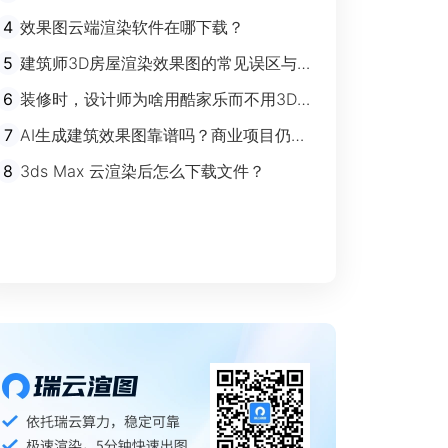
剧”时代
4
效果图云端渲染软件在哪下载？
5
建筑师3D房屋渲染效果图的常见误区与规
避指南
6
装修时，设计师为啥用酷家乐而不用3Ds
max？
7
AI生成建筑效果图靠谱吗？商业项目仍离
不开传统渲染
8
3ds Max 云渲染后怎么下载文件？