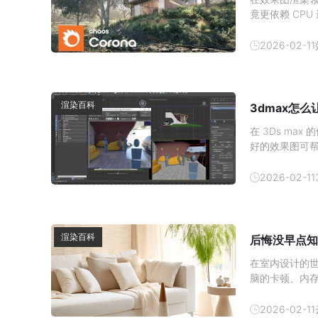
竟更依赖 CP
与硬件分工深入
加速对于使用 
2026-02-11
心结论：
渲染百科
3dmax怎
在 3Ds m
好的效果图可
发消费者的购买
吧。1、 材质
2026-02-11
渲染百科
后悔没早点知
在室内设计的
脑的卡顿、内
现在有了云渲
云渲染农场—
2026-02-11