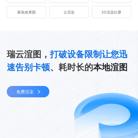
家装效果图
云渲染
3D渲染比赛
瑞云渲图，
打破设备限制让您迅
速告别卡顿
、耗时长的
本地渲图
免费渲染