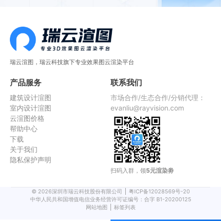
瑞云渲图，瑞云科技旗下专业效果图云渲染平台
产品服务
联系我们
建筑设计渲图
市场合作/生态合作/分销代理：
室内设计渲图
evanliu@rayvision.com
云渲图价格
帮助中心
下载
关于我们
隐私保护声明
扫码入群，领
5元渲染劵
©
2026
深圳市瑞云科技股份有限公司
粤ICP备12028569号-20
中华人民共和国增值电信业务经营许可证编号：合字 B1-20200125
网站地图
标签列表