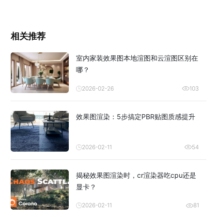
相关推荐
室内家装效果图本地渲图和云渲图区别在
哪？
2026-02-26
103
效果图渲染：5步搞定PBR贴图质感提升
2026-02-11
54
揭秘效果图渲染时，cr渲染器吃cpu还是
显卡？
2026-02-11
81