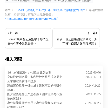
本文《
3DMAX云渲染好用吗？如何让3d渲染出清晰的效果图？
》内容由
整理
发布，如需转载，请注明出处及链接：
https://xuantu.renderbus.com/news/25/
上一篇
下一篇
3dmax效果图云渲染哪个好？渲
案例丨瑞云效果图渲染助力，洲
染软件哪个效果最好？
宇设计南部之眼璀璨呈现！
相关阅读
3dmax乳胶漆vray材质参数怎么调
2025-10-16
空间设计师必看：室内设计效果图渲染周期
2024-12-31
及常用渲染软件大盘点
建筑渲染软件一键生成！建筑渲染软件哪个
2024-12-23
简单？
图片渲染是什么？怎么做？图片渲染与不渲
2024-11-05
染的区别？
离线渲染是什么意思？离线渲染和实时渲染
2024-10-23
的本质区别？