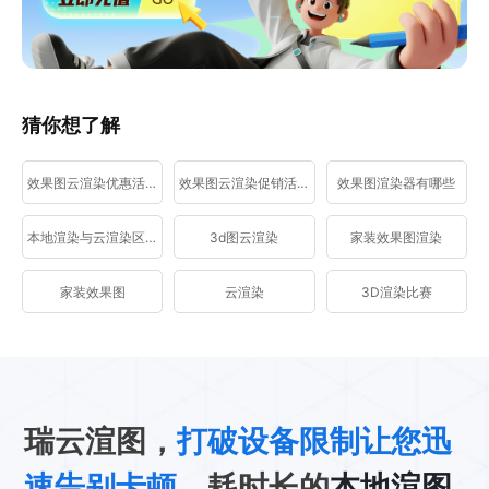
猜你想了解
效果图云渲染优惠活动
效果图云渲染促销活动
效果图渲染器有哪些
本地渲染与云渲染区别
3d图云渲染
家装效果图渲染
家装效果图
云渲染
3D渲染比赛
瑞云渲图，
打破设备限制让您迅
速告别卡顿
、耗时长的
本地渲图