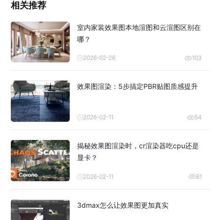
相关推荐
室内家装效果图本地渲图和云渲图区别在
哪？
2026-02-26
103
效果图渲染：5步搞定PBR贴图质感提升
2026-02-11
54
揭秘效果图渲染时，cr渲染器吃cpu还是
显卡？
2026-02-11
81
3dmax怎么让效果图更加真实