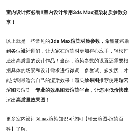
室内设计师必看!!室内设计常用3ds Max渲染材质参数分
享！
以上就是一些常见的
3ds Max渲染材质参数
，希望能帮助
到
各位
设计师
们
，让大家在渲染时更加得心应手，轻松打
造出高质量的设计作品！当然，
渲染参数
的设置还需要根
据具体的场景和设计需求进行微调，多尝试、多实践，才
能找到最适合自己的渲染效果！渲染
效果图
推荐使用
瑞云
渲图
云渲染，
专业的效果图云渲染平台
，让您用
低价快速
渲出
高质量效果图
！
更多室内设计3dmax渲染知识可访问【瑞云渲图
-渲染百
科】了解。