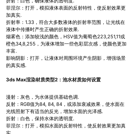
折射
：白色，确保液体的透明度.
菲涅尔
：打开，模拟液体表面的反射特性，使反射效果更
加真实.
折射率
：1.33，符合大多数液体的折射率范围，让光线在
液体中传播时产生正确的折射效果.
烟雾色
：添加较浅的颜色，HSV值为葡萄色223,251,11或
橙色34,8,255，为液体增加一些色彩层次感，使颜色更加
丰富.
影响阴影
：打开，让液体对周围环境产生阴影，增强场景
的真实感.
3ds Max渲染材质类型2：
池水材质如何设置
漫射
：灰色，为水体提供基础色调.
反射
：RGB值为84, 84, 84，或添加衰减效果，使水面在
光线照射下有适当的反光，增加水面的光泽感.
折射
：白色，保持水体的透明度.
菲涅尔
：打开，模拟水面的反射特性，使反射效果更加真
实.