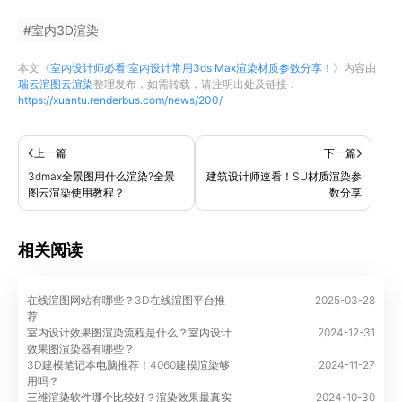
#
室内3D渲染
本文《
室内设计师必看!室内设计常用3ds Max渲染材质参数分享！
》内容由
瑞云渲图云渲染
整理发布，如需转载，请注明出处及链接：
https://xuantu.renderbus.com/news/200/
上一篇
下一篇
3dmax全景图用什么渲染?全景
建筑设计师速看！SU材质渲染参
图云渲染使用教程？
数分享
相关阅读
在线渲图网站有哪些？3D在线渲图平台推
2025-03-28
荐
室内设计效果图渲染流程是什么？室内设计
2024-12-31
效果图渲染器有哪些？
3D建模笔记本电脑推荐！4060建模渲染够
2024-11-27
用吗？
三维渲染软件哪个比较好？渲染效果最真实
2024-10-30