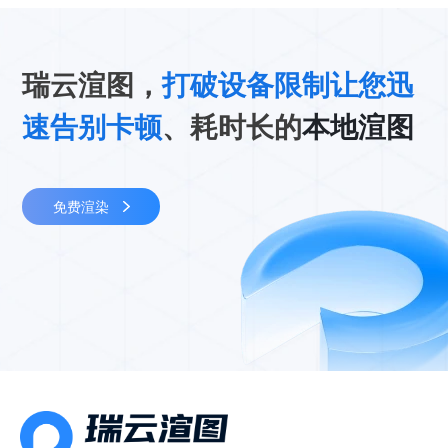
瑞云渲图，
打破设备限制让您迅
速告别卡顿
、耗时长的
本地渲图
免费渲染