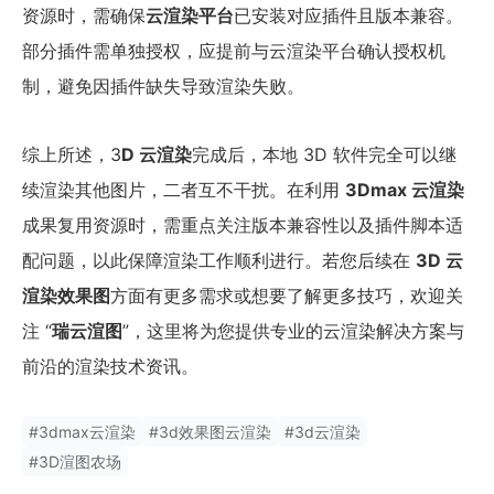
资源时，需确保
云渲染平台
已安装对应插件且版本兼容。
部分插件需单独授权，应提前与云渲染平台确认授权机
制，避免因插件缺失导致渲染失败。
综上所述，3
D 云渲染
完成后，本地 3D 软件完全可以继
续渲染其他图片，二者互不干扰。在利用
3Dmax 云渲染
成果复用资源时，需重点关注版本兼容性以及插件脚本适
配问题，以此保障渲染工作顺利进行。若您后续在
3D 云
渲染效果图
方面有更多需求或想要了解更多技巧，欢迎关
注 “
瑞云渲图
”，这里将为您提供专业的云渲染解决方案与
前沿的渲染技术资讯。
#
3dmax云渲染
#
3d效果图云渲染
#
3d云渲染
#
3D渲图农场