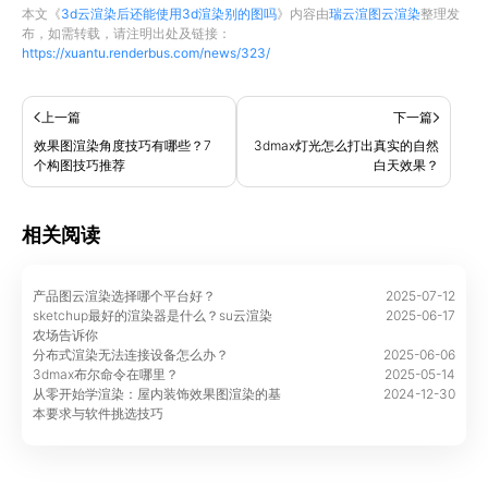
本文《
3d云渲染后还能使用3d渲染别的图吗
》内容由
瑞云渲图云渲染
整理发
布，如需转载，请注明出处及链接：
https://xuantu.renderbus.com/news/323/
上一篇
下一篇
效果图渲染角度技巧有哪些？7
3dmax灯光怎么打出真实的自然
个构图技巧推荐
白天效果？
相关阅读
产品图云渲染选择哪个平台好？
2025-07-12
sketchup最好的渲染器是什么？su云渲染
2025-06-17
农场告诉你
分布式渲染无法连接设备怎么办？
2025-06-06
3dmax布尔命令在哪里？
2025-05-14
从零开始学渲染：屋内装饰效果图渲染的基
2024-12-30
本要求与软件挑选技巧