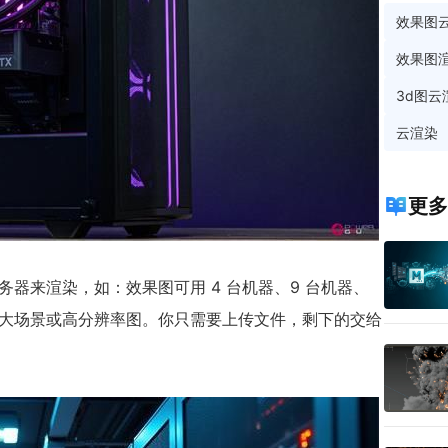
效果图
效果图
3d图云
云渲染
更多
务器来渲染，如：效果图可用 4 台机器、9 台机器、
是大场景或高分辨率图。你只需要上传文件，剩下的交给