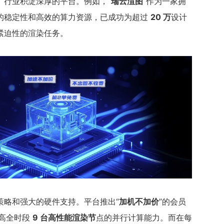
、行业积淀深厚的平台。例如，“
瑞云渲图
”作为一家拥
的稳定性和高效的算力资源，已成功为超过
20 万
设计
紧迫性的渲染任务。
策略和强大的硬件支持。平台推出“
加机不加价
”的会员
高全时段
9 台高性能渲染节
点的并行计算能力。而在每