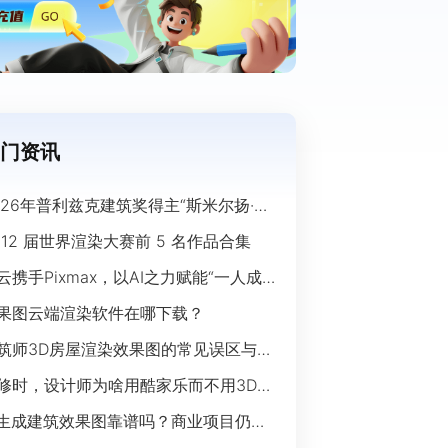
门资讯
026年普利兹克建筑奖得主“斯米尔扬·拉
奇”经典作品欣赏
 12 届世界渲染大赛前 5 名作品合集
云携手Pixmax，以AI之力赋能“一人成
”时代
果图云端渲染软件在哪下载？
筑师3D房屋渲染效果图的常见误区与规
指南
修时，设计师为啥用酷家乐而不用3Ds
ax？
I生成建筑效果图靠谱吗？商业项目仍离
开传统渲染