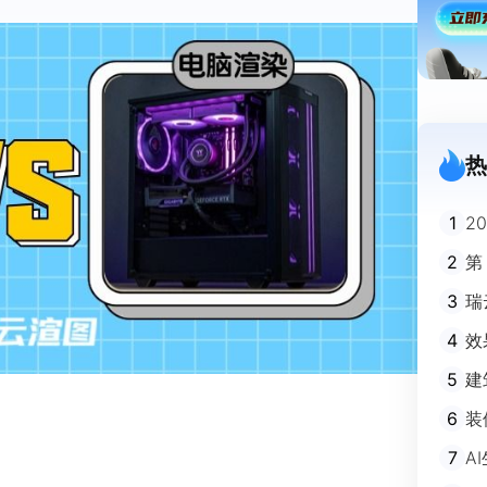
热
1
2
迪
2
第
3
瑞
剧
4
效
5
建
避
6
装
m
7
A
不