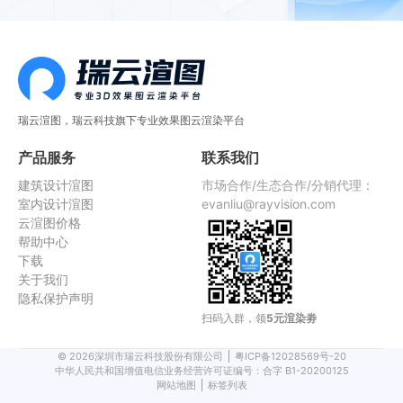
瑞云渲图，瑞云科技旗下专业效果图云渲染平台
产品服务
联系我们
建筑设计渲图
市场合作/生态合作/分销代理：
室内设计渲图
evanliu@rayvision.com
云渲图价格
帮助中心
下载
关于我们
隐私保护声明
扫码入群，领
5元渲染劵
©
2026
深圳市瑞云科技股份有限公司
粤ICP备12028569号-20
中华人民共和国增值电信业务经营许可证编号：合字 B1-20200125
网站地图
标签列表