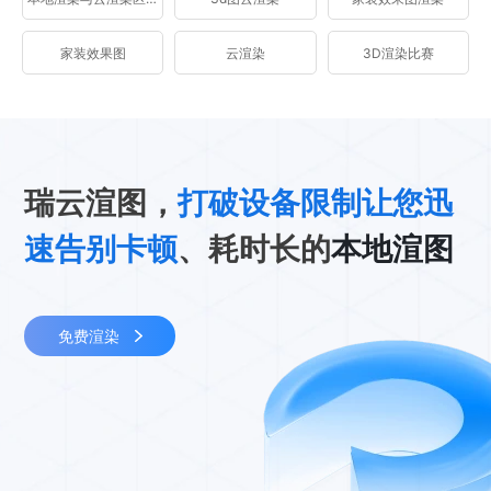
家装效果图
云渲染
3D渲染比赛
瑞云渲图，
打破设备限制让您迅
速告别卡顿
、耗时长的
本地渲图
免费渲染