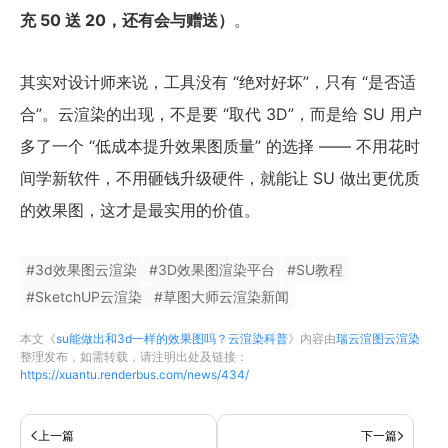
充 50 送 20，还有会与赠送）
。
其实对设计师来说，工具没有 “绝对好坏”，只有 “是否适
合”。云渲染的出现，不是要 “取代 3D”，而是给 SU 用户
多了一个 “低成本提升效果图质量” 的选择 —— 不用花时
间学新软件，不用砸钱升级硬件，就能让 SU 做出更优质
的效果图，这才是最实用的价值。
#
3d效果图云渲染
#
3D效果图渲染平台
#
SU教程
#
SketchUP云渲染
#
草图大师云渲染新闻
本文《
su能做出和3d一样的效果图吗？云渲染科普
》内容由
瑞云渲图云渲染
整理发布，如需转载，请注明出处及链接：
https://xuantu.renderbus.com/news/434/
上一篇
下一篇