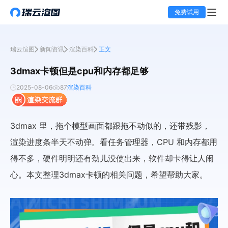
免费试用
瑞云渲图
新闻资讯
渲染百科
正文
3dmax卡顿但是cpu和内存都足够
2025-08-06
87
渲染百科
3dmax 里，拖个模型画面都跟拖不动似的，还带残影，
渲染进度条半天不动弹。看任务管理器，CPU 和内存都用
得不多，硬件明明还有劲儿没使出来，软件却卡得让人闹
心。本文整理3dmax卡顿的相关问题，希望帮助大家。