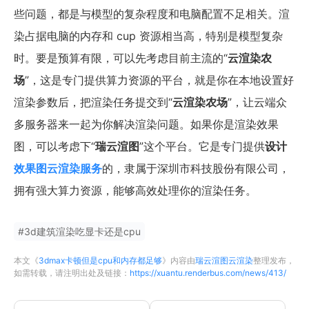
些问题，都是与模型的复杂程度和电脑配置不足相关。渲
染占据电脑的内存和 cup 资源相当高，特别是模型复杂
时。要是预算有限，可以先考虑目前主流的“
云渲染农
场
”，这是专门提供算力资源的平台，就是你在本地设置好
渲染参数后，把渲染任务提交到“
云渲染农场
”，让云端众
多服务器来一起为你解决渲染问题。如果你是渲染效果
图，可以考虑下“
瑞云渲图
”这个平台。它是专门提供
设计
效果图云渲染服务
的，隶属于深圳市科技股份有限公司，
拥有强大算力资源，能够高效处理你的渲染任务。
#
3d建筑渲染吃显卡还是cpu
本文《
3dmax卡顿但是cpu和内存都足够
》内容由
瑞云渲图云渲染
整理发布，
如需转载，请注明出处及链接：
https://xuantu.renderbus.com/news/413/