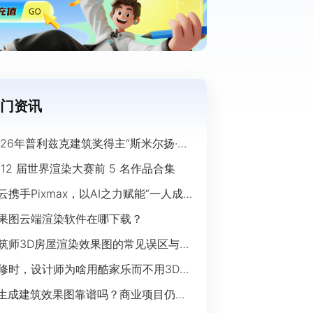
门资讯
026年普利兹克建筑奖得主“斯米尔扬·拉
奇”经典作品欣赏
 12 届世界渲染大赛前 5 名作品合集
云携手Pixmax，以AI之力赋能“一人成
”时代
果图云端渲染软件在哪下载？
筑师3D房屋渲染效果图的常见误区与规
指南
修时，设计师为啥用酷家乐而不用3Ds
ax？
I生成建筑效果图靠谱吗？商业项目仍离
开传统渲染