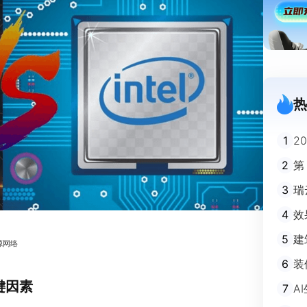
热
1
2
迪
2
第
3
瑞
剧
4
效
5
建
源网络
避
6
装
m
关键因素
7
A
不