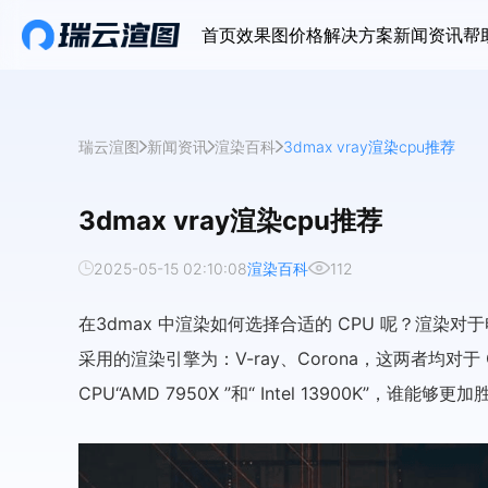
首页
效果图价格
解决方案
新闻资讯
帮
瑞云渲图
新闻资讯
渲染百科
3dmax vray渲染cpu推荐
3dmax vray渲染cpu推荐
2025-05-15 02:10:08
渲染百科
112
在3dmax 中渲染如何选择合适的 CPU 呢？渲染对
采用的渲染引擎为：V-ray、Corona，这两者均对
CPU“AMD 7950X ”和“ Intel 13900K