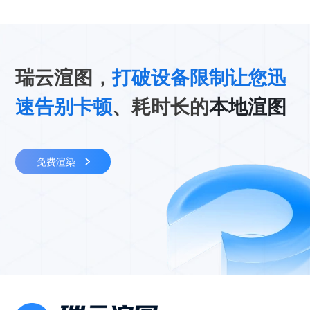
瑞云渲图，
打破设备限制让您迅
速告别卡顿
、耗时长的
本地渲图
免费渲染