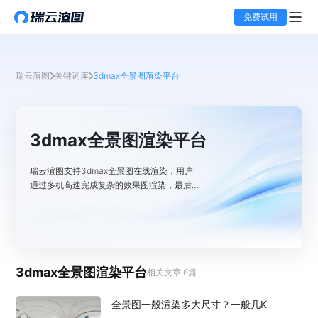
免费试用
瑞云渲图
关键词库
3dmax全景图渲染平台
3dmax全景图渲染平台
瑞云渲图支持3dmax全景图在线渲染，用户
通过多机高速完成复杂的效果图渲染，最后在
结合全景图制作工具完成360°的效果图，新
用户首充注册渲染免单2次，会员费用更可低
至0.03元/分钟，祝你高速出图，让渲染无
忧。
3dmax全景图渲染平台
相关文章
6
篇
全景图一般渲染多大尺寸？一般几K