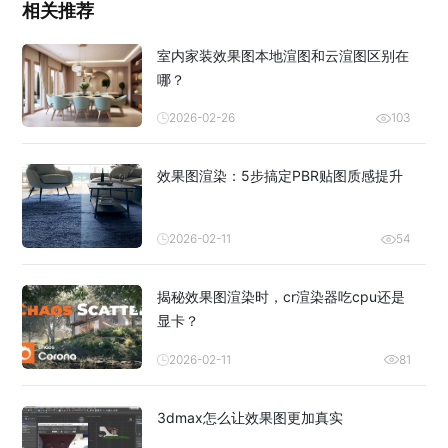
相关推荐
室内家装效果图本地渲图和云渲图区别在
哪？
2026-02-26
103
效果图渲染：5步搞定PBR贴图质感提升
2026-02-11
54
揭秘效果图渲染时，cr渲染器吃cpu还是
显卡？
2026-02-11
81
3dmax怎么让效果图更加真实