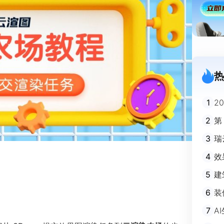
热
1
2
迪
2
第
3
瑞
剧
4
效
5
建
避
6
装
m
7
A
不