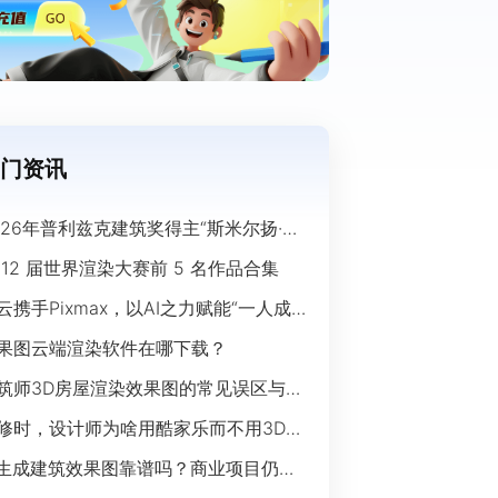
门资讯
026年普利兹克建筑奖得主“斯米尔扬·拉
奇”经典作品欣赏
 12 届世界渲染大赛前 5 名作品合集
云携手Pixmax，以AI之力赋能“一人成
”时代
果图云端渲染软件在哪下载？
筑师3D房屋渲染效果图的常见误区与规
指南
修时，设计师为啥用酷家乐而不用3Ds
ax？
I生成建筑效果图靠谱吗？商业项目仍离
开传统渲染