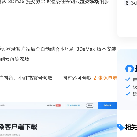
从 3Dmax 提交效果图渲染任务到
云渲染农场
的步
8
3
通过登录客户端后会自动结合本地的 3DsMax 版本安装
务到云渲染农场。
注抖音、小红书官号领取），同时还可领取
2 张免单劵
相关