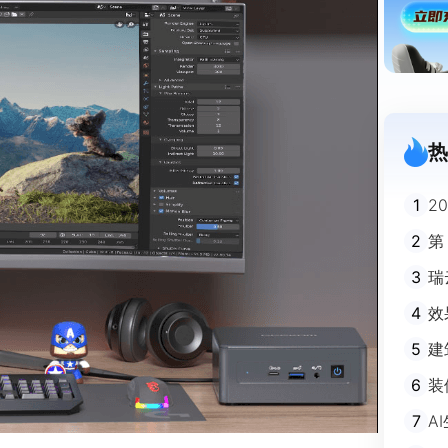
热
1
2
迪
2
第
3
瑞
剧
4
效
5
建
避
6
装
m
7
A
不