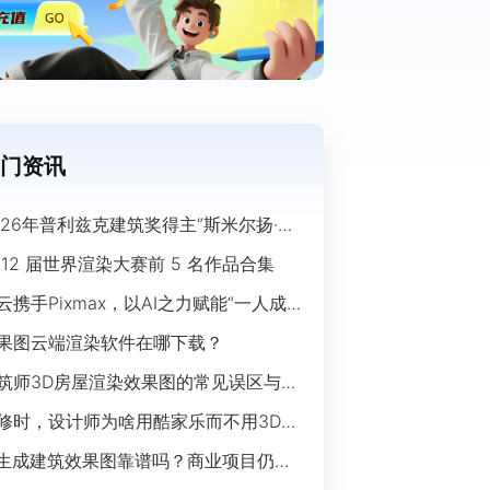
门资讯
026年普利兹克建筑奖得主“斯米尔扬·拉
奇”经典作品欣赏
 12 届世界渲染大赛前 5 名作品合集
云携手Pixmax，以AI之力赋能“一人成
”时代
果图云端渲染软件在哪下载？
筑师3D房屋渲染效果图的常见误区与规
指南
修时，设计师为啥用酷家乐而不用3Ds
ax？
I生成建筑效果图靠谱吗？商业项目仍离
开传统渲染