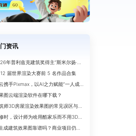
门资讯
026年普利兹克建筑奖得主“斯米尔扬·拉
奇”经典作品欣赏
 12 届世界渲染大赛前 5 名作品合集
云携手Pixmax，以AI之力赋能“一人成
”时代
果图云端渲染软件在哪下载？
筑师3D房屋渲染效果图的常见误区与规
指南
修时，设计师为啥用酷家乐而不用3Ds
ax？
I生成建筑效果图靠谱吗？商业项目仍离
开传统渲染