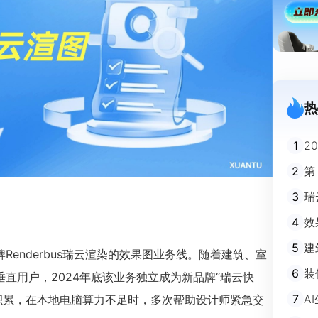
热
1
2
迪
2
第
3
瑞
剧
4
效
5
建
enderbus瑞云渲染的效果图业务线。随着建筑、室
避
6
装
直用户，2024年底该业务独立成为新品牌“瑞云快
m
7
A
积累，在本地电脑算力不足时，多次帮助设计师紧急交
不