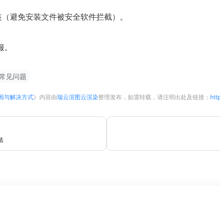
装（避免安装文件被安全软件拦截）。
服。
常见问题
因与解决方式
》内容由
瑞云渲图云渲染
整理发布，如需转载，请注明出处及链接：
htt
法