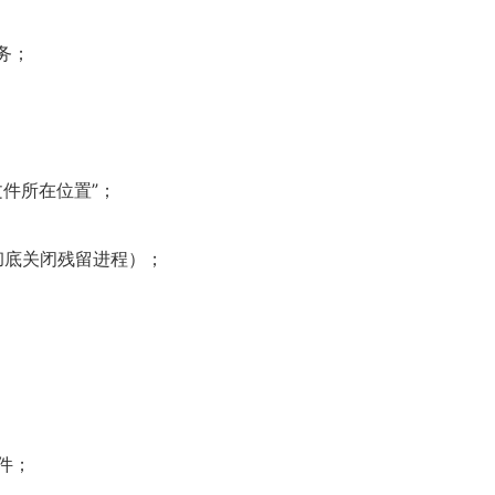
务；
文件所在位置”；
用于彻底关闭残留进程）；
软件；