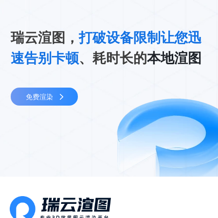
瑞云渲图，
打破设备限制让您迅
速告别卡顿
、耗时长的
本地渲图
免费渲染