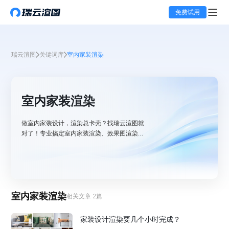
免费试用
瑞云渲图
关键词库
室内家装渲染
室内家装渲染
做室内家装设计，渲染总卡壳？找瑞云渲图就
对了！专业搞定室内家装渲染、效果图渲染，
海量云端算力加持，实时看进度，会员价格
0.03元/分钟，帮你快速输出超逼真的室内家
装效果图，轻松打动客户！
室内家装渲染
相关文章
2
篇
家装设计渲染要几个小时完成？