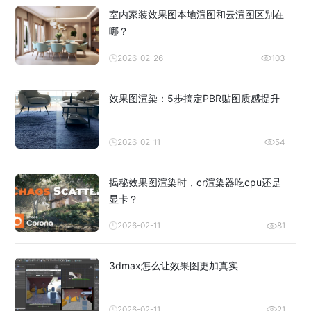
室内家装效果图本地渲图和云渲图区别在
哪？
2026-02-26
103
效果图渲染：5步搞定PBR贴图质感提升
2026-02-11
54
揭秘效果图渲染时，cr渲染器吃cpu还是
显卡？
2026-02-11
81
3dmax怎么让效果图更加真实
2026-02-11
21