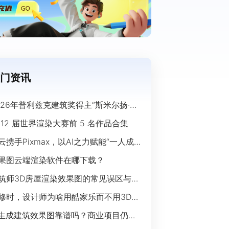
门资讯
026年普利兹克建筑奖得主“斯米尔扬·拉
奇”经典作品欣赏
 12 届世界渲染大赛前 5 名作品合集
云携手Pixmax，以AI之力赋能“一人成
”时代
果图云端渲染软件在哪下载？
筑师3D房屋渲染效果图的常见误区与规
指南
修时，设计师为啥用酷家乐而不用3Ds
ax？
I生成建筑效果图靠谱吗？商业项目仍离
开传统渲染