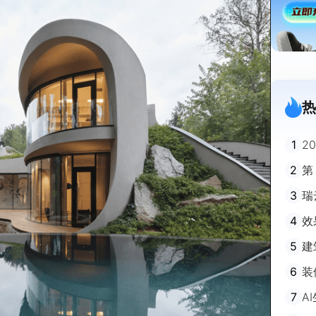
热
1
2
迪
2
第
3
瑞
剧
4
效
5
建
避
6
装
m
7
A
不