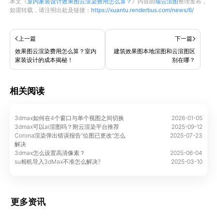
本文《
室内家装设计效果图云渲染费用怎么算？
》内容由
瑞云渲图
整理发布，
如需转载，请注明出处及链接：
https://xuantu.renderbus.com/news/6/
上一篇
下一篇
效果图云渲染费用怎么算？室内
建筑效果图本地渲图和云渲图区
家装设计的成本揭秘！
别在哪？
相关阅读
3dmax如何在4个窗口与单个视图之间切换
2026-01-05
3dmax可以ai渲图吗？附云渲染平台推荐
2025-09-12
Corona渲染弹出错误报告“位图已更改”怎么
2025-07-23
解决
3dmax怎么设置高清像素？
2025-06-04
su相机导入3dMax不准怎么解决?
2025-03-10
更多资讯