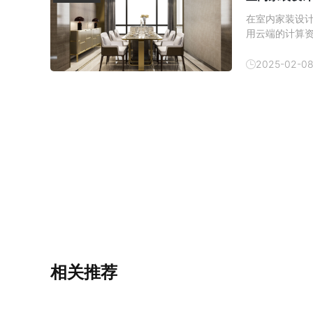
在室内家装设
用云端的计算
本。然而，云
云渲图为例，我
2025-02-0
员用户和普通
相关推荐