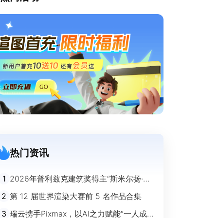
热门资讯
1
2026年普利兹克建筑奖得主“斯米尔扬·拉
迪奇”经典作品欣赏
2
第 12 届世界渲染大赛前 5 名作品合集
3
瑞云携手Pixmax，以AI之力赋能“一人成