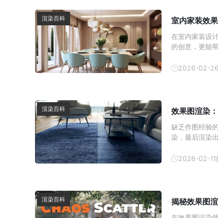
渲染百科
室内家装效果
在室内家装设
的创意，更能
内效果图的制
方式逐渐成为
2026-02-2
以帮助消费者
渲染百科
效果图渲染：
缺乏作图经验
染，最后渲染
顶尖设计师都
图质感提升技巧
2026-02-11
方的提取 3D 
渲染百科
揭秘效果图渲
在效果图渲染领