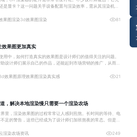
U 还是显卡？这一问题关乎设备配置与渲染效率，需从其渲染机制
分析。图源网络一、核心结论：CPU 是渲染主力，显卡为辅助
CR 渲染器的设计师而言，硬件投入的优先级一直是关键问题。核
效果图渲染
3d效果图渲染
81
么让效果图更加真实
ax 的使用中，如何打造真实的效果图是设计师们的值得关注的问题。
帮助设计师们展示自己的作品，还能起到市场营销的推广，从而激
。那么来简单了解下如何通过 3Ds max 实现真实的渲染效果图
与纹理的雕琢材质类型：依据物体特性选材质，如金属用“金属”明
3d效果图原理
效果图渲染真实感
21
道，解决本地渲染慢只需要一个渲染农场
世界里，渲染效果图的过程常常让人感到煎熬。长时间的等待、电
存不足的警告，这些已经成为了设计师们加班熬夜的常态。但是，
染农场，这一切都将成为过去式。今天，给大家推荐一个超好用的
—瑞云渲图，它不仅解决了本地渲染慢的问题，而且价格还非常划
云渲染农场资讯
249