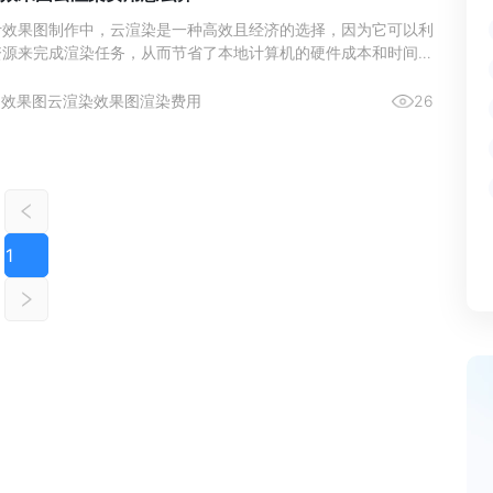
计效果图制作中，云渲染是一种高效且经济的选择，因为它可以利
资源来完成渲染任务，从而节省了本地计算机的硬件成本和时间成
渲染的费用计算方式可能会因不同的服务提供商而有所不同。以瑞
们可以了解到该云渲染平台提供了两种不同的用户模式：VIP会
8
效果图云渲染
效果图渲染费用
26
用户。
1