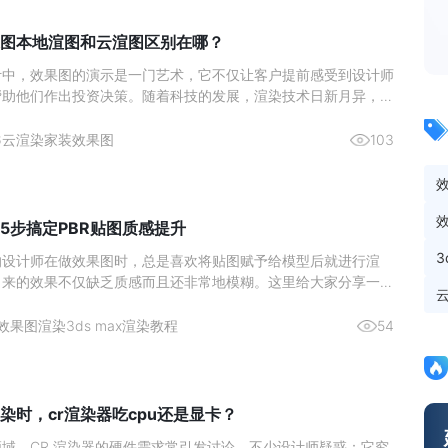
图本地渲图和云渲图区别在哪？
计中，效果图的演示是一门艺术，它不仅让客户提前感受到设计师
帮助他们作出投资决策。随着科技的发展，渲染技术日新月异，室
作方式也在不断演变。近年来，本地渲图与云渲图两种主要的渲染
了设计师们的热门选择。本文将深入分析这两种渲染方式的区别，
6
云渲染
家装效果图
103
更好地理
5步搞定PBR贴图质感提升
的设计师在做效果图时，总是喜欢将贴图赋予给模型后就进行渲
出来的效果不仅缺乏质感而且还非常地模糊。这里给大家分享一个
在使用的高质量出图方法，成倍提升你的出图质量。效果图渲染贴
1、 首先将准备好的贴图拖入贴图生成器中。2、 然后再点击上
效果图渲染
3ds max渲染教程
54
贴
染时，cr渲染器吃cpu还是显卡？
域，CR 渲染器的硬件需求常引发讨论。不少设计师疑惑：它究