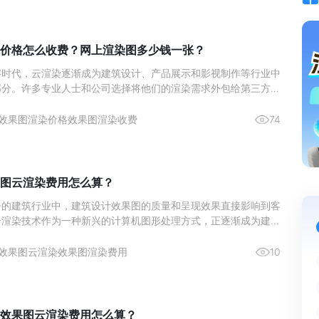
价格怎么收费？网上渲染图多少钱一张？
字时代，云渲染逐渐成为建筑设计、产品展示和影视制作等行业中
部分。许多专业人士和公司选择将他们的渲染需求外包给第三方渲
，以获得更高的效率和更优的效果。然而，对于很多人来说，关于
果图云渲染价格怎么收费？&rdquo;和&ldquo;网上渲染图多少钱一张
效果图渲染价格
效果图渲染收费
74
图云渲染费用怎么算？
争的建筑行业中，建筑设计效果图的质量和呈现效果直接影响到客
云渲染技术作为一种新兴的计算机图形处理方式，正逐渐成为建筑
工具。许多客户对云渲染的费用问题存在疑虑，我们今天围绕效果
解答。&nbsp;以瑞云渲图为例，我们可以了解到该云渲染平台
效果图云渲染
效果图渲染费用
10
同的
效果图云渲染费用怎么算？