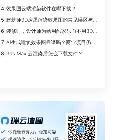
剧”时代
4
效果图云端渲染软件在哪下载？
5
建筑师3D房屋渲染效果图的常见误区与规
避指南
6
装修时，设计师为啥用酷家乐而不用3Ds
max？
7
AI生成建筑效果图靠谱吗？商业项目仍离
不开传统渲染
8
3ds Max 云渲染后怎么下载文件？