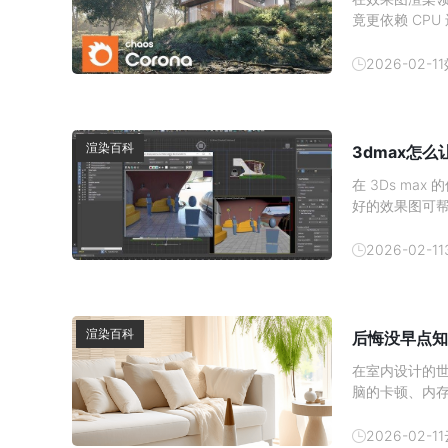
竟更依赖 CP
与硬件分工深入
加速对于使用 
2026-02-11
心结论：
渲染百科
3dmax怎
在 3Ds m
好的效果图可
发消费者的购买
吧。1、 材质
2026-02-11
渲染百科
后悔没早点知
在室内设计的
脑的卡顿、内
现在有了云渲
云渲染农场—
2026-02-11