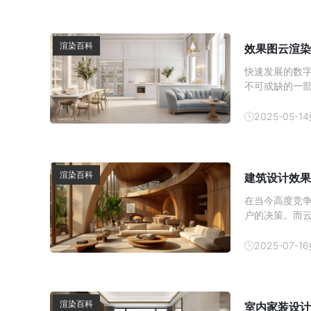
渲染百科
效果图云渲染
快速发展的数
不可或缺的一
染服务提供商
&ldquo;效
2025-05-14
渲染百科
建筑设计效果
在当今高度竞
户的决策。而
设计师的重要
图渲染费用进行
2025-07-16
提供了两种不
渲染百科
室内家装设计