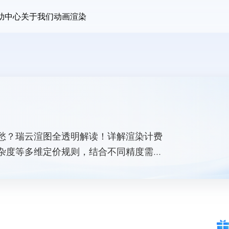
助中心
关于我们
动画渲染
愁？瑞云渲图全透明解读！详解渲染计费
杂度等多维定价规则，结合不同精度需求
预算可控。