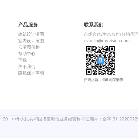
渲染慢，
产品服务
联系我们
建筑设计渲图
市场合作/生态合作/分销代
室内设计渲图
evanliu@rayvision.com
云渲图价格
帮助中心
下载
关于我们
隐私保护声明
扫码入群，领
5元渲染劵
-20
中华人民共和国增值电信业务经营许可证编号：合字 B1-2020012