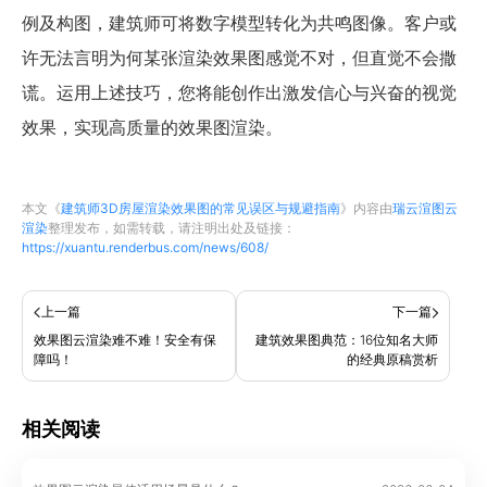
例及构图，建筑师可将数字模型转化为共鸣图像。客户或
许无法言明为何某张渲染效果图感觉不对，但直觉不会撒
谎。运用上述技巧，您将能创作出激发信心与兴奋的视觉
效果，实现高质量的效果图渲染。
本文《
建筑师3D房屋渲染效果图的常见误区与规避指南
》内容由
瑞云渲图云
渲染
整理发布，如需转载，请注明出处及链接：
https://xuantu.renderbus.com/news/608/
上一篇
下一篇
效果图云渲染难不难！安全有保
建筑效果图典范：16位知名大师
障吗！
的经典原稿赏析
相关阅读