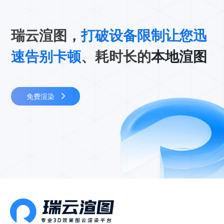
瑞云渲图，
打破设备限制让您迅
速告别卡顿
、耗时长的
本地渲图
免费渲染