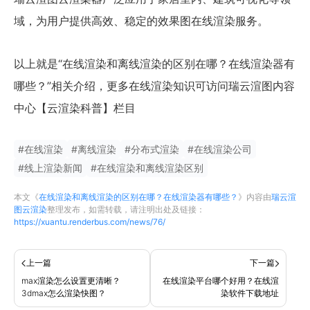
域，为用户提供高效、稳定的效果图在线渲染服务。
以上就是“在线渲染和离线渲染的区别在哪？在线渲染器有
哪些？”相关介绍，更多在线渲染知识可访问瑞云渲图内容
中心【云渲染科普】栏目
#
在线渲染
#
离线渲染
#
分布式渲染
#
在线渲染公司
#
线上渲染新闻
#
在线渲染和离线渲染区别
本文《
在线渲染和离线渲染的区别在哪？在线渲染器有哪些？
》内容由
瑞云渲
图云渲染
整理发布，如需转载，请注明出处及链接：
https://xuantu.renderbus.com/news/76/
上一篇
下一篇
max渲染怎么设置更清晰？
在线渲染平台哪个好用？在线渲
3dmax怎么渲染快图？
染软件下载地址