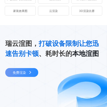
家装效果图
云渲染
3D渲染比赛
瑞云渲图，
打破设备限制让您迅
速告别卡顿
、耗时长的
本地渲图
免费渲染