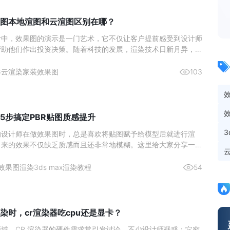
图本地渲图和云渲图区别在哪？
计中，效果图的演示是一门艺术，它不仅让客户提前感受到设计师
帮助他们作出投资决策。随着科技的发展，渲染技术日新月异，室
作方式也在不断演变。近年来，本地渲图与云渲图两种主要的渲染
了设计师们的热门选择。本文将深入分析这两种渲染方式的区别，
6
云渲染
家装效果图
103
更好地理
5步搞定PBR贴图质感提升
的设计师在做效果图时，总是喜欢将贴图赋予给模型后就进行渲
出来的效果不仅缺乏质感而且还非常地模糊。这里给大家分享一个
在使用的高质量出图方法，成倍提升你的出图质量。效果图渲染贴
1、 首先将准备好的贴图拖入贴图生成器中。2、 然后再点击上
效果图渲染
3ds max渲染教程
54
贴
染时，cr渲染器吃cpu还是显卡？
域，CR 渲染器的硬件需求常引发讨论。不少设计师疑惑：它究