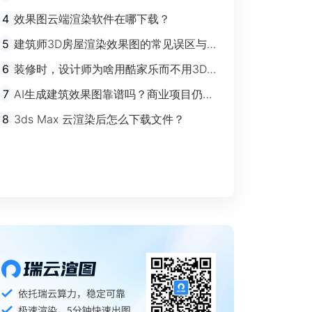
剧”时代
4
效果图云端渲染软件在哪下载？
5
建筑师3D房屋渲染效果图的常见误区与规
避指南
6
装修时，设计师为啥用酷家乐而不用3Ds
max？
7
AI生成建筑效果图靠谱吗？商业项目仍离
不开传统渲染
8
3ds Max 云渲染后怎么下载文件？