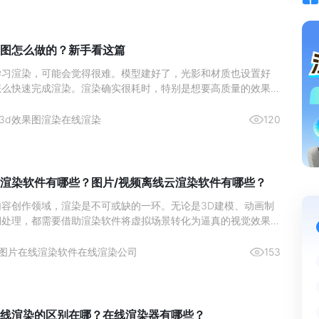
图怎么做的？新手看这篇
学习渲染，可能会觉得很难。模型建好了，光影和材质也设置好
怎么快速完成渲染。渲染确实很耗时，特别是想要高质量的效果图
以试试在线渲染服务。通过使用这种服务，你可以利用多台机器同
这样可以大大加快渲染速度，帮助你更快地完成工作。
3d效果图渲染
在线渲染
120
渲染软件有哪些？图片/视频离线云渲染软件有哪些？
内容创作领域，渲染是不可或缺的一环。无论是3D建模、动画制
期处理，都需要借助渲染软件将虚拟场景转化为逼真的视觉效果。
术的发展，越来越多的渲染软件开始提供在线和离线云渲染服务，
效、便捷和经济实惠的渲染需求。本文将从一位拥有30年渲染
图片在线渲染软件
在线渲染公司
153
家角度，
线渲染的区别在哪？在线渲染器有哪些？