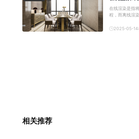
在线渲染是指
程，而离线渲
用远程服务器
一些对网络延
2025-05-14
在线渲染器有
相关推荐