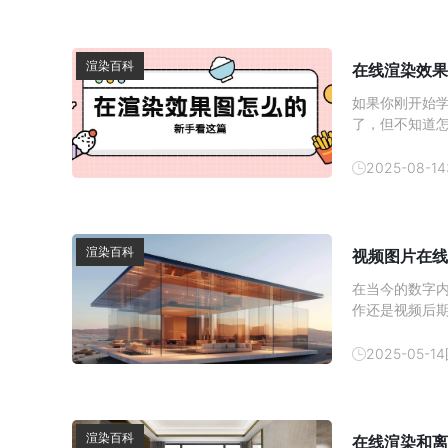
渲染百科
在线渲染效果
如果你刚开始
了，但不知道
时。这时你可
时进行渲染，
2025-08-14
渲染百科
视频图片在线
在当今的数字
作还是视频后
随着云计算技
以满足用户对高
2025-05-14
行业经验的专
渲染百科
在线渲染和离