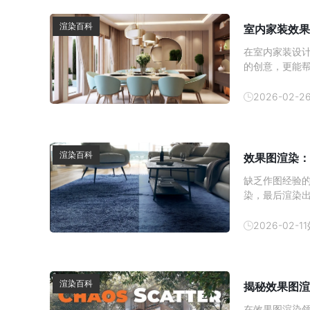
渲染百科
室内家装效果
在室内家装设
的创意，更能
内效果图的制
方式逐渐成为
2026-02-2
以帮助消费者
渲染百科
效果图渲染：
缺乏作图经验
染，最后渲染
顶尖设计师都
图质感提升技巧
2026-02-11
方的提取 3D 
渲染百科
揭秘效果图渲
在效果图渲染领