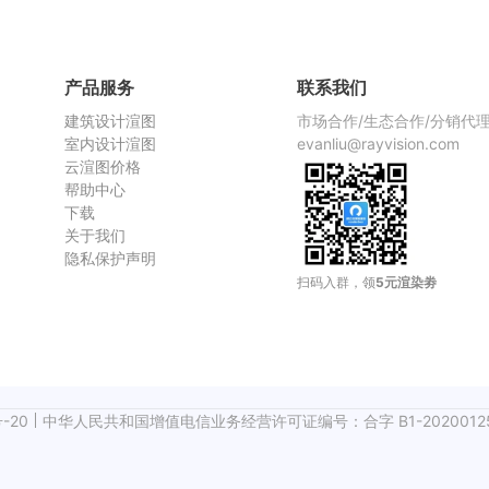
渲染慢，
产品服务
联系我们
建筑设计渲图
市场合作/生态合作/分销代
室内设计渲图
evanliu@rayvision.com
云渲图价格
帮助中心
下载
关于我们
隐私保护声明
扫码入群，领
5元渲染劵
-20
中华人民共和国增值电信业务经营许可证编号：合字 B1-2020012