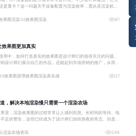
U 还是显卡？这一问题关乎设备配置与渲染效率，需从其渲染机制
分析。图源网络一、核心结论：CPU 是渲染主力，显卡为辅助
CR 渲染器的设计师而言，硬件投入的优先级一直是关键问题。核
效果图渲染
3d效果图渲染
81
么让效果图更加真实
ax 的使用中，如何打造真实的效果图是设计师们的值得关注的问题。
帮助设计师们展示自己的作品，还能起到市场营销的推广，从而激
。那么来简单了解下如何通过 3Ds max 实现真实的渲染效果图
与纹理的雕琢材质类型：依据物体特性选材质，如金属用“金属”明
3d效果图原理
效果图渲染真实感
21
道，解决本地渲染慢只需要一个渲染农场
世界里，渲染效果图的过程常常让人感到煎熬。长时间的等待、电
存不足的警告，这些已经成为了设计师们加班熬夜的常态。但是，
染农场，这一切都将成为过去式。今天，给大家推荐一个超好用的
—瑞云渲图，它不仅解决了本地渲染慢的问题，而且价格还非常划
云渲染农场资讯
249