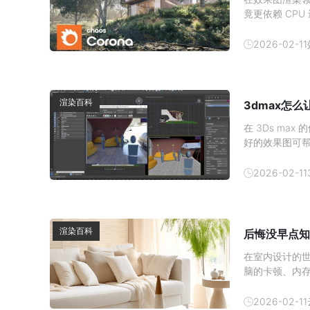
竟更依赖 CP
与硬件分工深入
加速对于使用 
2026-02-11
心结论：
渲染百科
3dmax怎
在 3Ds m
好的效果图可
发消费者的购买
吧。1、 材质
2026-02-11
渲染百科
后悔没早点知
在室内设计的
脑的卡顿、内
现在有了云渲
云渲染农场—
2026-02-11