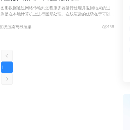
将图形数据通过网络传输到远程服务器进行处理并返回结果的过
染则是在本地计算机上进行图形处理。在线渲染的优势在于可以利
的强大计算能力，提高渲染速度和效率，而离线渲染则更适合处理
迟敏感的任务。本文直接介绍在线渲染和离线渲染的区别以及盘点
在线渲染
离线渲染
156
哪些？
1