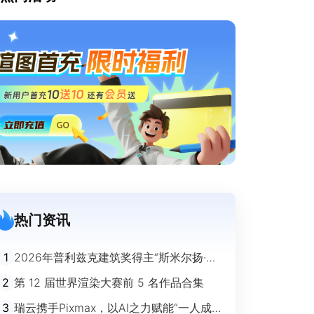
热门资讯
1
2026年普利兹克建筑奖得主“斯米尔扬·拉
迪奇”经典作品欣赏
2
第 12 届世界渲染大赛前 5 名作品合集
3
瑞云携手Pixmax，以AI之力赋能“一人成